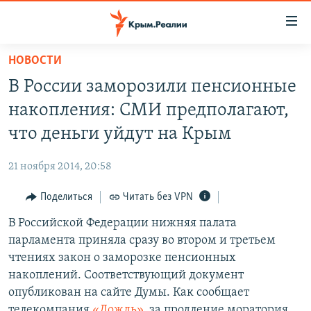
Доступность
ссылки
Вернуться
НОВОСТИ
к
НОВОСТИ
В России заморозили пенсионные
основному
СПЕЦПРОЕКТЫ
содержанию
накопления: СМИ предполагают,
ВОДА
Вернутся
ГРУЗ 200
что деньги уйдут на Крым
к
ИСТОРИЯ
КАРТА ВОЕННЫХ ОБЪЕКТОВ КРЫМА
главной
21 ноября 2014, 20:58
ЕЩЕ
11 ЛЕТ ОККУПАЦИИ КРЫМА. 11 ИСТОРИЙ СОПРОТИВЛЕНИЯ
навигации
Вернутся
Поделиться
Читать без VPN
РАДІО СВОБОДА
ИНТЕРАКТИВ
к
В Российской Федерации нижняя палата
КАК ОБОЙТИ БЛОКИРОВКУ
ИНФОГРАФИКА
поиску
парламента приняла сразу во втором и третьем
ТЕЛЕПРОЕКТ КРЫМ.РЕАЛИИ
чтениях закон о заморозке пенсионных
Українською
накоплений. Соответствующий документ
СОВЕТЫ ПРАВОЗАЩИТНИКОВ
Qırımtatar
опубликован на сайте Думы. Как сообщает
ПРОПАВШИЕ БЕЗ ВЕСТИ
телекомпания
«Дождь»
, за продление моратория