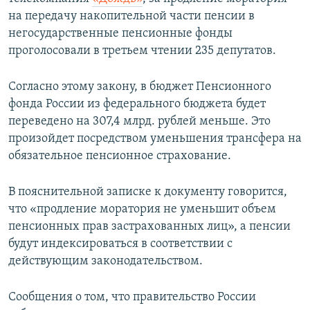
ПРИСОЕДИНЯЙТЕСЬ!
ПОБЕДИТЕЛЕЙ НЕ СУДЯТ?
на передачу накопительной части пенсии в
негосударственные пенсионные фонды
КРЫМ.НЕПОКОРЕННЫЙ
проголосовали в третьем чтении 235 депутатов.
ELIFBE
Согласно этому закону, в бюджет Пенсионного
УКРАИНСКАЯ ПРОБЛЕМА КРЫМА
фонда России из федерального бюджета будет
Все сайты RFE/RL
переведено на 307,4 млрд. рублей меньше. Это
произойдет посредством уменьшения трансфера на
обязательное пенсионное страхование.
В пояснительной записке к документу говорится,
что «продление моратория не уменьшит объем
пенсионных прав застрахованных лиц», а пенсии
будут индексироваться в соответствии с
действующим законодательством.
Сообщения о том, что правительство России