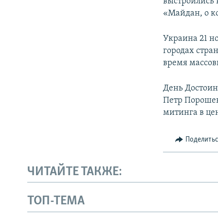
выстроились 
«Майдан, о к
Украина 21 н
городах стра
время массовы
День Достоин
Петр Порошенк
митинга в це
Поделить
ЧИТАЙТЕ ТАКЖЕ:
ТОП-ТЕМА