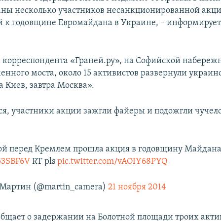
ны несколько участников несанкционированной акци
 к годовщине Евромайдана в Украине, – информируе
 корреспондента «Граней.ру», на Софийской набережн
енного моста, около 15 активистов развернули украин
а Киев, завтра Москва».
ся, участники акции зажгли файеры и подожгли чучел
й перед Кремлем прошла акция в годовщину Майдан
j53SBF6V
RT pls
pic.twitter.com/vAOIY68PYQ
 Мартин (@martin_camera)
21 ноября 2014
бщает о задержании на Болотной площади троих акти