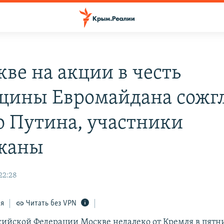
кве на акции в честь
щины Евромайдана сожг
о Путина, участники
жаны
22:28
ся
Читать без VPN
ссийской Федерации Москве недалеко от Кремля в пятни