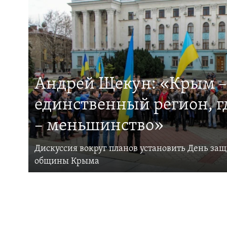
Андрей Щекун: «Крым –
единственный регион, 
– меньшинство»
Дискуссия вокруг планов установить День за
общины Крыма