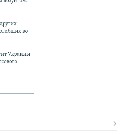
м лозунгом:
 других
погибших во
дент Украины
ссового