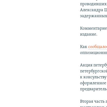
проводивших 
Александра Ш
задержанных 
Комментариев
издание.
Как
сообщало
оппозиционны
Акция петерб
петербургско
к консульств
оформленное 
предварительн
Вторая часть