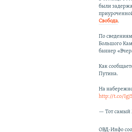
ПОБЕДИТЕЛЕЙ НЕ СУДЯТ?
были задержа
КРЫМ.НЕПОКОРЕННЫЙ
приуроченной
Свобода
.
ELIFBE
УКРАИНСКАЯ ПРОБЛЕМА КРЫМА
По сведениям
Большого Кам
баннер «Вчер
Как сообщает
Путина.
На набережно
http://t.co/Ig
— Тот самый
ОВД-Инфо соо