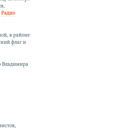
и,
т
Радио
ой, в районе
ский флаг и
о Владимира
а
вистов,