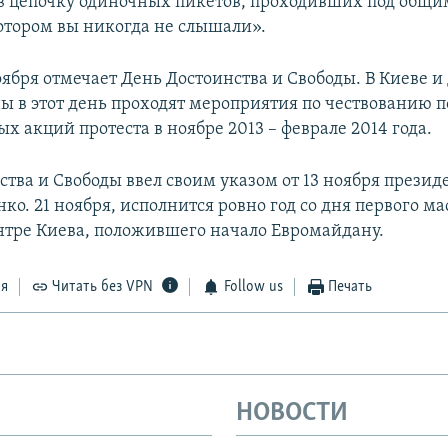
в цепочку одиночных пикетов, проходивших под общи
отором вы никогда не слышали».
оября отмечает День Достоинства и Свободы. В Киеве и
ны в этот день проходят мероприятия по чествованию 
х акций протеста в ноябре 2013 – феврале 2014 года.
ства и Свободы ввел своим указом от 13 ноября прези
о. 21 ноября, исполнится ровно год со дня первого ма
нтре Киева, положившего начало Евромайдану.
ся
Читать без VPN
Follow us
Печать
НОВОСТИ