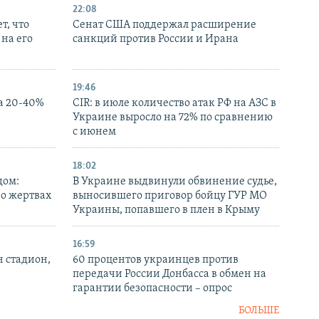
22:08
т, что
Сенат США поддержал расширение
на его
санкций против России и Ирана
19:46
а 20-40%
CIR: в июле количество атак РФ на АЗС в
Украине выросло на 72% по сравнению
с июнем
18:02
дом:
В Украине выдвинули обвинение судье,
 о жертвах
выносившего приговор бойцу ГУР МО
Украины, попавшего в плен в Крыму
16:59
н стадион,
60 процентов украинцев против
передачи России Донбасса в обмен на
гарантии безопасности – опрос
БОЛЬШЕ