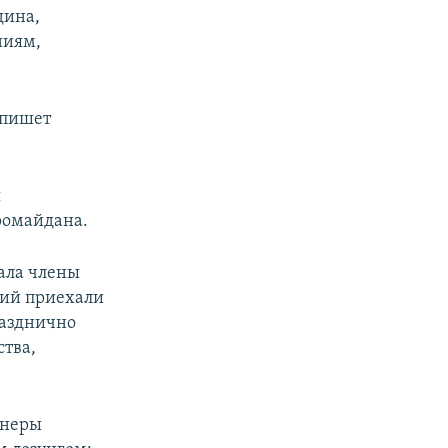
дина,
ниям,
 пишет
я
ромайдана.
чала члены
ций приехали
разднично
ства,
онеры