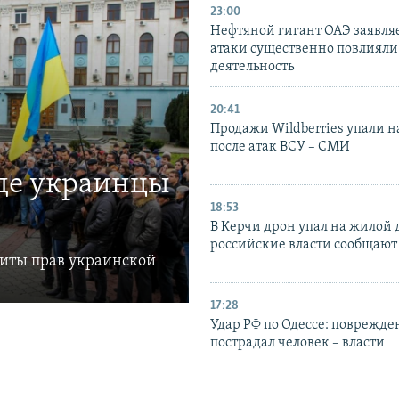
23:00
Нефтяной гигант ОАЭ заявляе
атаки существенно повлияли 
деятельность
20:41
Продажи Wildberries упали н
после атак ВСУ – СМИ
где украинцы
18:53
В Керчи дрон упал на жилой 
российские власти сообщают
щиты прав украинской
17:28
Удар РФ по Одессе: поврежде
пострадал человек – власти