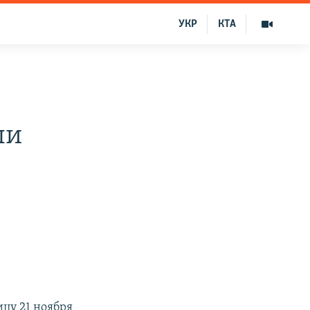
УКР
КТА
ли
цу 21 ноября