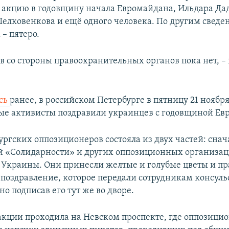
акцию в годовщину начала Евромайдана, Ильдара Да
елковенкова и ещё одного человека. По другим сведе
– пятеро.
 со стороны правоохранительных органов пока нет, –
сь
ранее, в российском Петербурге в пятницу 21 ноябр
е активисты поздравили украинцев с годовщиной Ев
ургских оппозиционеров состояла из двух частей: сна
й «Солидарности» и других оппозиционных организа
у Украины. Они принесли желтые и голубые цветы и п
поздравление, которое передали сотрудникам консуль
о подписав его тут же во дворе.
 акции проходила на Невском проспекте, где оппозици