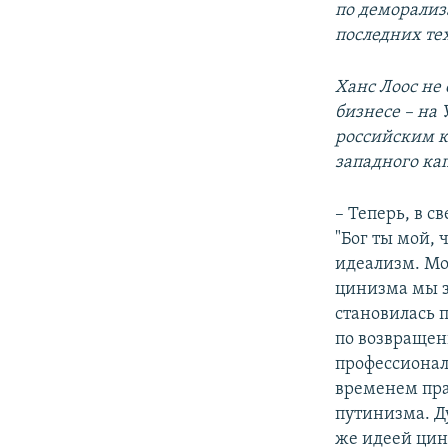
по деморализ
последних те
Ханс Лоос не 
бизнесе – на 
российским к
западного ка
– Теперь, в 
"Бог ты мой,
идеализм. Мо
цинизма мы за
становилась п
по возвращен
профессионал
временем пра
путинизма. Ду
же идеей цин