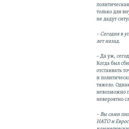
политическая
только для в
не дадут сит
– Сегодня в у
лет назад.
– Да уж, сего
Когда был сб
отстаивать т
и политическ
тяжело. Одна
невозможно пр
невероятно с
– Вы сами пи
НАТО и Еврос
коммерчески