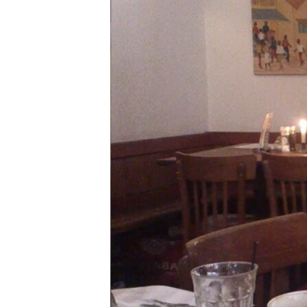
ПОБЕДИТЕЛЕЙ НЕ СУДЯТ?
КРЫМ.НЕПОКОРЕННЫЙ
ELIFBE
УКРАИНСКАЯ ПРОБЛЕМА КРЫМА