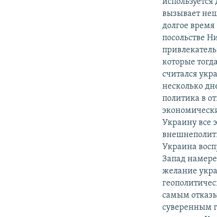
используется
вызывает неш
долгое время 
посольстве Н
привлекатель
которые тогда
считался укр
несколько дне
политика в о
экономически
Украину все 
внешнеполити
Украина восп
Запад намерен
желание укра
геополитичес
самым отказы
суверенным г