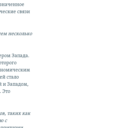
азначенное
ческие связи
 чем несколько
нером Запада.
оторого
кономическим
ей стало
й и Западом,
. Это
в, таких как
ю с
ерритории