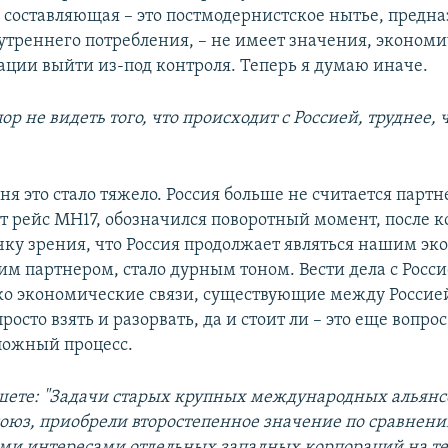
 составляющая – это постмодернистское нытье, предн
нутреннего потребления, – не имеет значения, экономи
уации выйти из-под контроля. Теперь я думаю иначе.
пор не видеть того, что происходит с Россией, труднее,
дня это стало тяжело. Россия больше не считается парт
ит рейс MH17, обозначился поворотный момент, после к
очку зрения, что Россия продолжает являться нашим э
им партнером, стало дурным тоном. Вести дела с Росси
ко экономические связи, существующие между Россие
осто взять и разорвать, да и стоит ли – это еще вопрос
ложный процесс.
шете: "Задачи старых крупных международных альянсо
оюз, приобрели второстепенное значение по сравнени
ми интересами отдельных западных корпораций на т