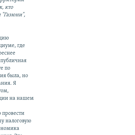
х, кто
 "Газюни",
ицию
циуме, где
реснее
а публичная
е по
сия была, но
ния. Я
том,
нции на нашем
о провести
шу налоговую
кономика