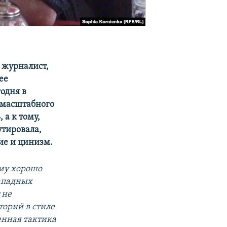
й журналист,
ее
одня в
номасштабного
 а к тому,
утировала,
ие и цинизм.
ему хорошо
ападных
 не
торий в стиле
енная тактика