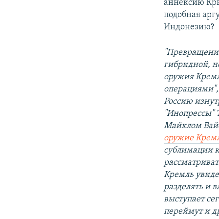
аннексию Кры
подобная арг
Индонезию?
"Превращение
гибридной, н
оружия Крем
операциями",
Россию изнут
"Инопрессы" T
Майклом Вайс
оружие Крем
сублимации к
рассматриват
Кремль увиде
разделять и в
выступает се
переймут и д