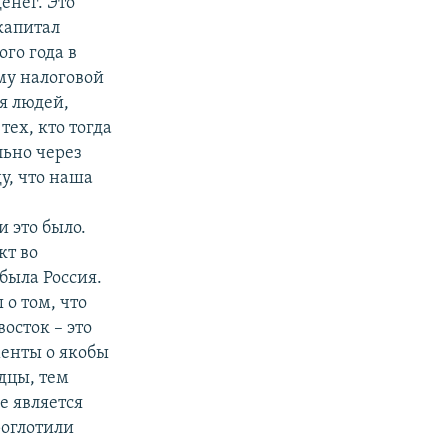
енег. Это
капитал
го года в
му налоговой
я людей,
тех, кто тогда
льно через
у, что наша
 это было.
кт во
ыла Россия.
о том, что
осток – это
менты о якобы
дцы, тем
е является
роглотили