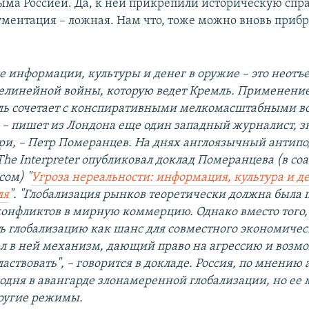
ма Россией. Да, к ней прикрепили историческую спра
ументация – ложная. Нам что, тоже можно вновь прибр
 информации, культуры и денег в оружие – это неотъ
елинейной войны, которую ведет Кремль. Применение
ль сочетает с конспиративными мелкомасштабными 
 – пишет из Лондона еще один западный журналист,
ри, – Петр Померанцев. На днях англоязычный антипо
he Interpreter опубликовал доклад Померанцева (в соа
ом) "
Угроза нереальности: информация, культура и д
ля
".
"Глобализация рынков теоретически должна была 
онфликтов в мирную коммерцию. Однако вместо того,
ь глобализацию как шанс для совместного экономичес
л в ней механизм, дающий право на агрессию и возм
ластвовать", – говорится в докладе. Россия, по мнению 
годня в авангарде злонамеренной глобализации, но ее 
ругие режимы.