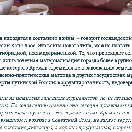
д находятся в состоянии войны, – говорит голландски
ссии Ханс Лоос. Это война нового типа, можно назвать 
гибридной, постмодернистской. То, что происходит сег
то лишь точечная материализация гораздо более круп
оде которого Кремль стремится не к завоеванию земель,
венно-политическая матрица в других государствах м
ерты путинской России: коррумпированность, недовер
один из немногих западных журналистов, по-настоящ
ию. По совпадению именно они сегодня призывают з
рыть глаза и увидеть, что за действиями Кремля стоит
ваншизм и возврат в Советский Союз, не захват терри
 не полоумие диктатора, а хорошо продуманная, соврем