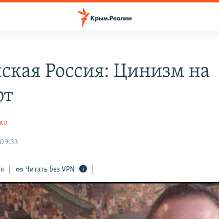
ская Россия: Цинизм на
рт
ко
 09:33
ся
Читать без VPN