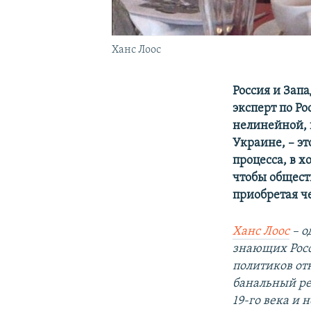
Ханс Лоос
Россия и Запа
эксперт по Ро
нелинейной, 
Украине, – э
процесса, в х
чтобы общест
приобретая ч
Ханс Лоос
– 
знающих Росс
политиков отк
банальный ре
19-го века и