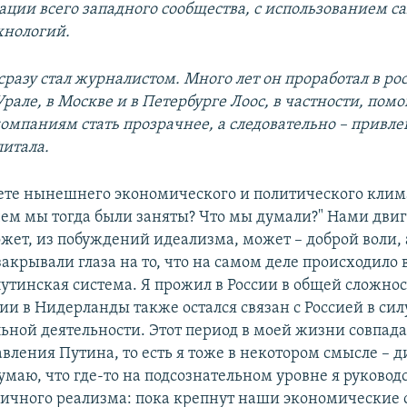
ации всего западного сообщества, с использованием с
хнологий.
сразу стал журналистом. Много лет он проработал в р
Урале, в Москве и в Петербурге Лоос, в частности, помо
омпаниям стать прозрачнее, а следовательно – привле
питала.
свете нынешнего экономического и политического клим
 чем мы тогда были заняты? Что мы думали?" Нами дви
жет, из побуждений идеализма, может – доброй воли, 
крывали глаза на то, что на самом деле происходило в
утинская система. Я прожил в России в общей сложност
ии в Нидерланды также остался связан с Россией в сил
ьной деятельности. Этот период в моей жизни совпада
вления Путина, то есть я тоже в некотором смысле – д
маю, что где-то на подсознательном уровне я руковод
ичного реализма: пока крепнут наши экономические 