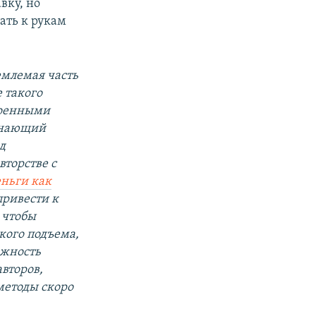
вку, но
ать к рукам
емлемая часть
 такого
военными
 знающий
д
вторстве с
еньги как
привести к
 чтобы
кого подъема,
ожность
авторов,
методы скоро