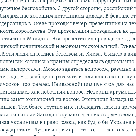
 для облегчения операций с потоками коррупционных д
уточное беспокойство. С другой стороны, российский 
был для нас хорошим источником дохода. В феврале это
идерландов в Киеве проходил вечер-презентация на те
ности королевства. Эта презентация проводилась не дл
 стояли на Майдане. Эта презентация проводилась для 
аинской политической и экономической элитой. Буква
й эти люди спасались бегством из Киева. Я имею в вид
тношении России и Украины определялась однозначно
ми интересами. Можно задаться вопросом, разумно ли
эти годы мы вообще не рассматривали как важный пун
ческой программе. Наиважнейшим пунктом для нас б
ринималась как побочный вопрос. Неверны аргументы 
но занят экспансией на восток. Экспансия Запада на в
инцев. Тем более грустно мне наблюдать, как на аргу
кой экспансии Запада покупаются и некоторые голлан
вая украинцам в праве голоса, как будто бы Украина н
осударством. Лучший пример – это то, как легко мы п