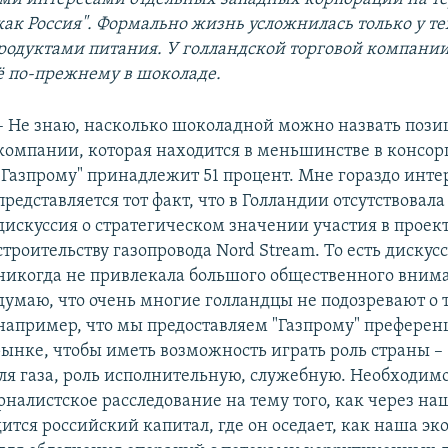
как Россия". Формально жизнь усложнилась только у те
родуктами питания. У голландской торговой компании
ё по-прежнему в шоколаде.
– Не знаю, насколько шоколадной можно назвать поз
компании, которая находится в меньшинстве в консор
"Газпрому" принадлежит 51 процент. Мне гораздо инте
представляется тот факт, что в Голландии отсутствовал
дискуссия о стратегическом значении участия в проект
строительству газопровода Nord Stream. То есть дискус
никогда не привлекала большого общественного внима
думаю, что очень многие голландцы не подозревают о 
например, что мы предоставляем "Газпрому" префере
ынке, чтобы иметь возможность играть роль страны –
ля газа, роль исполнительную, служебную. Необходим
рналистское расследование на тему того, как через на
ится российский капитал, где он оседает, как наша э