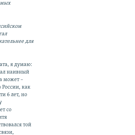
амых
оссийском
гал
кательнее для
ата, я думаю:
гал наивный
а может –
 России, как
и 6 лет, но
у
ет со
итя
ствовался той
связи,