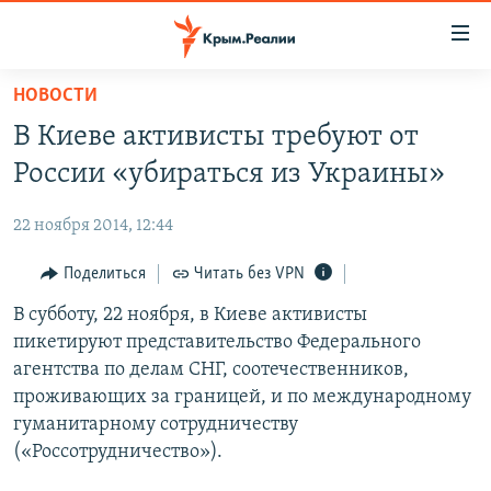
Доступность
ссылки
Вернуться
НОВОСТИ
к
НОВОСТИ
В Киеве активисты требуют от
основному
СПЕЦПРОЕКТЫ
содержанию
России «убираться из Украины»
ВОДА
Вернутся
ГРУЗ 200
к
22 ноября 2014, 12:44
ИСТОРИЯ
КАРТА ВОЕННЫХ ОБЪЕКТОВ КРЫМА
главной
ЕЩЕ
Поделиться
Читать без VPN
11 ЛЕТ ОККУПАЦИИ КРЫМА. 11 ИСТОРИЙ СОПРОТИВЛЕНИЯ
навигации
Вернутся
РАДІО СВОБОДА
В субботу, 22 ноября, в Киеве активисты
ИНТЕРАКТИВ
к
пикетируют представительство Федерального
КАК ОБОЙТИ БЛОКИРОВКУ
ИНФОГРАФИКА
поиску
агентства по делам СНГ, соотечественников,
ТЕЛЕПРОЕКТ КРЫМ.РЕАЛИИ
проживающих за границей, и по международному
Українською
гуманитарному сотрудничеству
СОВЕТЫ ПРАВОЗАЩИТНИКОВ
Qırımtatar
(«Россотрудничество»).
ПРОПАВШИЕ БЕЗ ВЕСТИ