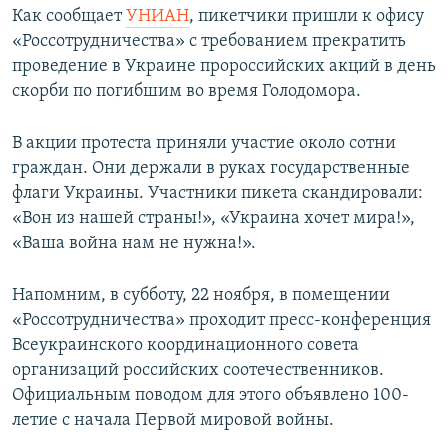
Как сообщает
УНИАН
, пикетчики пришли к офису
ПРИСОЕДИНЯЙТЕСЬ!
ПОБЕДИТЕЛЕЙ НЕ СУДЯТ?
«Россотрудничества» с требованием прекратить
КРЫМ.НЕПОКОРЕННЫЙ
проведение в Украине пророссийских акций в день
скорби по погибшим во время Голодомора.
ELIFBE
УКРАИНСКАЯ ПРОБЛЕМА КРЫМА
В акции протеста приняли участие около сотни
Все сайты RFE/RL
граждан. Они держали в руках государственные
флаги Украины. Участники пикета скандировали:
«Вон из нашей страны!», «Украина хочет мира!»,
«Ваша война нам не нужна!».
Напомним, в субботу, 22 ноября, в помещении
«Россотрудничества» проходит пресс-конференция
Всеукраинского координационного совета
организаций российских соотечественников.
Официальным поводом для этого объявлено 100-
летие с начала Первой мировой войны.