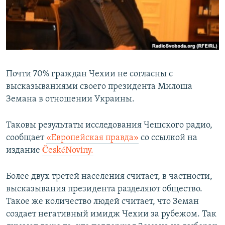
ПРИСОЕДИНЯЙТЕСЬ!
ПОБЕДИТЕЛЕЙ НЕ СУДЯТ?
КРЫМ.НЕПОКОРЕННЫЙ
ELIFBE
УКРАИНСКАЯ ПРОБЛЕМА КРЫМА
Почти 70% граждан Чехии не согласны с
Все сайты RFE/RL
высказываниями своего президента Милоша
Земана в отношении Украины.
Таковы результаты исследования Чешского радио,
сообщает
«Европейская правда»
со ссылкой на
издание
ČeskéNoviny.
Более двух третей населения считает, в частности,
высказывания президента разделяют общество.
Такое же количество людей считает, что Земан
создает негативный имидж Чехии за рубежом. Так