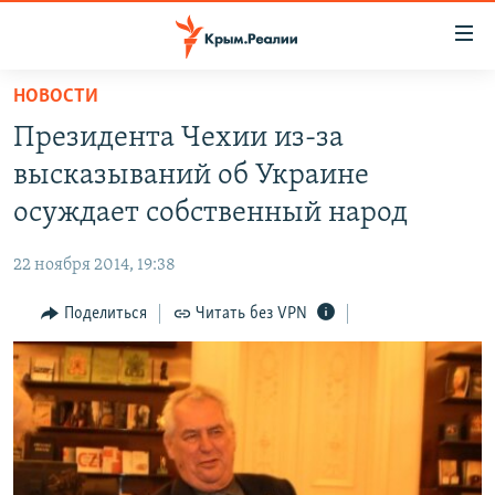
Доступность
ссылки
Вернуться
НОВОСТИ
к
НОВОСТИ
Президента Чехии из-за
основному
СПЕЦПРОЕКТЫ
содержанию
высказываний об Украине
ВОДА
Вернутся
ГРУЗ 200
осуждает собственный народ
к
ИСТОРИЯ
КАРТА ВОЕННЫХ ОБЪЕКТОВ КРЫМА
главной
22 ноября 2014, 19:38
ЕЩЕ
11 ЛЕТ ОККУПАЦИИ КРЫМА. 11 ИСТОРИЙ СОПРОТИВЛЕНИЯ
навигации
Вернутся
Поделиться
Читать без VPN
РАДІО СВОБОДА
ИНТЕРАКТИВ
к
КАК ОБОЙТИ БЛОКИРОВКУ
ИНФОГРАФИКА
поиску
ТЕЛЕПРОЕКТ КРЫМ.РЕАЛИИ
Українською
СОВЕТЫ ПРАВОЗАЩИТНИКОВ
Qırımtatar
ПРОПАВШИЕ БЕЗ ВЕСТИ