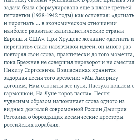
Америку своими «успехами». В форме призыва эта
задача была сформулирована еще в плане третьей
пятилетки (1938-1942 годы) как основная: «догнать
и перегнать ... в экономическом отношении
наиболее развитые капиталистические страны
Европы и США». При Хрущеве желание «догнать и
перегнать» стало навязчивой идеей, он много раз
повторял свои слова, практически до того момента,
пока Брежнев не совершил переворот и не сместил
Никиту Сергеевича. В запасниках хранится
задорная песня того времени: «Мы Америку
догоним, Нам открыты все пути, Пастуха пошлем с
гармошкой, На Луне коров пасти». Песня
чудесным образом напоминает слова одного из
видных деятелей современной России Дмитрия
Рогозина о бороздящих космические просторы
российских кораблях.