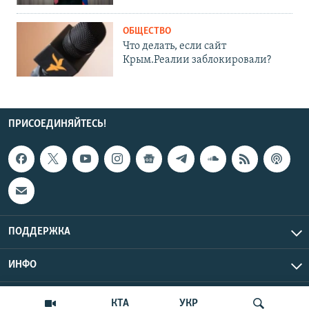
ОБЩЕСТВО
Что делать, если сайт
Крым.Реалии заблокировали?
ПРИСОЕДИНЯЙТЕСЬ!
ПОДДЕРЖКА
ИНФО
UTC+3
Copyright Крым.Реалии, 2026 | Все права защищены.
КТА
УКР