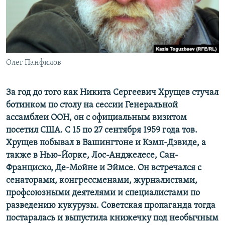
ПРИСОЕДИНЯЙТЕСЬ!
ПОБЕДИТЕЛЕЙ НЕ СУДЯТ?
КРЫМ.НЕПОКОРЕННЫЙ
ELIFBE
Олег Панфилов
УКРАИНСКАЯ ПРОБЛЕМА КРЫМА
Все сайты RFE/RL
За год до того как Никита Сергеевич Хрущев стучал
ботинком по столу на сессии Генеральной
ассамблеи ООН, он с официальным визитом
посетил США. С 15 по 27 сентября 1959 года тов.
Хрущев побывал в Вашингтоне и Кэмп-Дэвиде, а
также в Нью-Йорке, Лос-Анджелесе, Сан-
Франциско, Де-Мойне и Эймсе. Он встречался с
сенаторами, конгрессменами, журналистами,
профсоюзными деятелями и специалистами по
разведению кукурузы. Советская пропаганда тогда
постаралась и выпустила книжечку под необычным