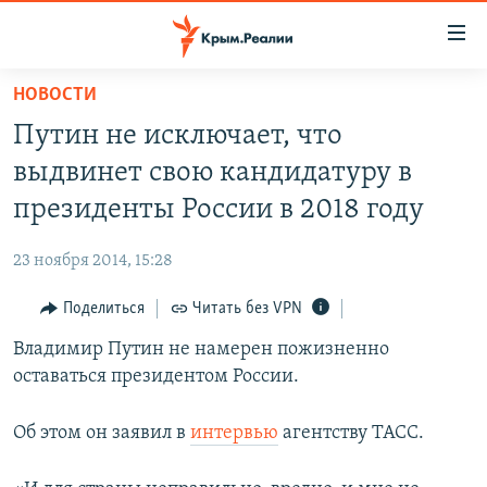
Доступность
ссылки
Вернуться
НОВОСТИ
к
НОВОСТИ
Путин не исключает, что
основному
СПЕЦПРОЕКТЫ
содержанию
выдвинет свою кандидатуру в
ВОДА
Вернутся
ГРУЗ 200
президенты России в 2018 году
к
ИСТОРИЯ
КАРТА ВОЕННЫХ ОБЪЕКТОВ КРЫМА
главной
23 ноября 2014, 15:28
ЕЩЕ
11 ЛЕТ ОККУПАЦИИ КРЫМА. 11 ИСТОРИЙ СОПРОТИВЛЕНИЯ
навигации
Вернутся
Поделиться
Читать без VPN
РАДІО СВОБОДА
ИНТЕРАКТИВ
к
Владимир Путин не намерен пожизненно
КАК ОБОЙТИ БЛОКИРОВКУ
ИНФОГРАФИКА
поиску
оставаться президентом России.
ТЕЛЕПРОЕКТ КРЫМ.РЕАЛИИ
Українською
СОВЕТЫ ПРАВОЗАЩИТНИКОВ
Об этом он заявил в
интервью
агентству ТАСС.
Qırımtatar
ПРОПАВШИЕ БЕЗ ВЕСТИ