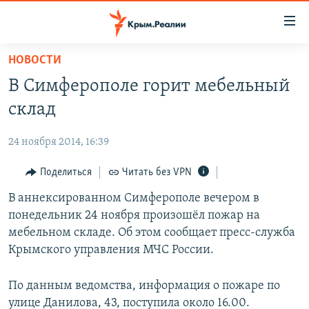
Доступность
ссылки
Вернуться
НОВОСТИ
к
НОВОСТИ
В Симферополе горит мебельный
основному
СПЕЦПРОЕКТЫ
содержанию
склад
ВОДА
Вернутся
ГРУЗ 200
к
24 ноября 2014, 16:39
ИСТОРИЯ
КАРТА ВОЕННЫХ ОБЪЕКТОВ КРЫМА
главной
ЕЩЕ
Поделиться
Читать без VPN
11 ЛЕТ ОККУПАЦИИ КРЫМА. 11 ИСТОРИЙ СОПРОТИВЛЕНИЯ
навигации
Вернутся
РАДІО СВОБОДА
В аннексированном Симферополе вечером в
ИНТЕРАКТИВ
к
понедельник 24 ноября произошёл пожар на
КАК ОБОЙТИ БЛОКИРОВКУ
ИНФОГРАФИКА
поиску
мебельном складе. Об этом сообщает пресс-служба
ТЕЛЕПРОЕКТ КРЫМ.РЕАЛИИ
Крымского управления МЧС России.
Українською
СОВЕТЫ ПРАВОЗАЩИТНИКОВ
Qırımtatar
По данным ведомства, информация о пожаре по
ПРОПАВШИЕ БЕЗ ВЕСТИ
улице Данилова, 43, поступила около 16.00.