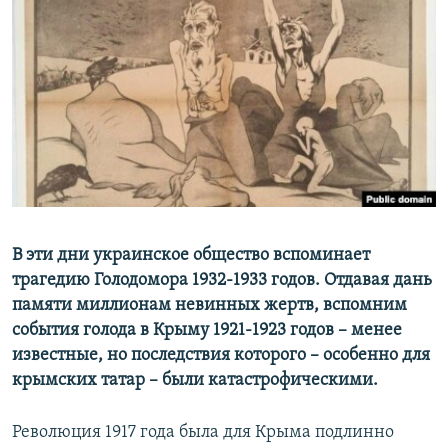
ПРИСОЕДИНЯЙТЕСЬ!
ПОБЕДИТЕЛЕЙ НЕ СУДЯТ?
КРЫМ.НЕПОКОРЕННЫЙ
ELIFBE
УКРАИНСКАЯ ПРОБЛЕМА КРЫМА
Все сайты RFE/RL
В эти дни украинское общество вспоминает
трагедию Голодомора 1932-1933 годов. Отдавая дань
памяти миллионам невинных жертв, вспомним
события голода в Крыму 1921-1923 годов – менее
известные, но последствия которого – особенно для
крымских татар – были катастрофическими.
Революция 1917 года была для Крыма подлинно