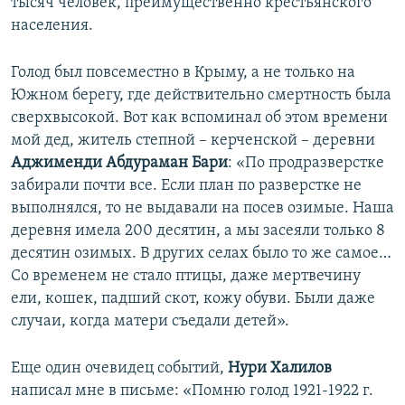
тысяч человек, преимущественно крестьянского
населения.
Голод был повсеместно в Крыму, а не только на
Южном берегу, где действительно смертность была
сверхвысокой. Вот как вспоминал об этом времени
мой дед, житель степной – керченской – деревни
Аджименди Абдураман Бари
: «По продразверстке
забирали почти все. Если план по разверстке не
выполнялся, то не выдавали на посев озимые. Наша
деревня имела 200 десятин, а мы засеяли только 8
десятин озимых. В других селах было то же самое…
Со временем не стало птицы, даже мертвечину
ели, кошек, падший скот, кожу обуви. Были даже
случаи, когда матери съедали детей».
Еще один очевидец событий,
Нури Халилов
написал мне в письме: «Помню голод 1921-1922 г.