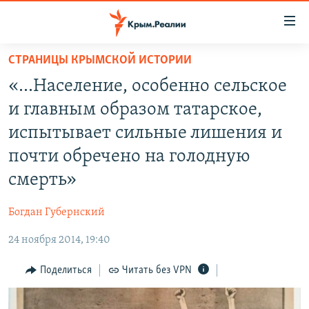
Доступность
ссылки
Вернуться
СТРАНИЦЫ КРЫМСКОЙ ИСТОРИИ
к
НОВОСТИ
«…Население, особенно сельское
основному
СПЕЦПРОЕКТЫ
содержанию
и главным образом татарское,
ВОДА
Вернутся
ГРУЗ 200
испытывает сильные лишения и
к
ИСТОРИЯ
КАРТА ВОЕННЫХ ОБЪЕКТОВ КРЫМА
почти обречено на голодную
главной
ЕЩЕ
11 ЛЕТ ОККУПАЦИИ КРЫМА. 11 ИСТОРИЙ СОПРОТИВЛЕНИЯ
навигации
смерть»
Вернутся
РАДІО СВОБОДА
ИНТЕРАКТИВ
к
Богдан Губернский
КАК ОБОЙТИ БЛОКИРОВКУ
ИНФОГРАФИКА
поиску
24 ноября 2014, 19:40
ТЕЛЕПРОЕКТ КРЫМ.РЕАЛИИ
Українською
Поделиться
Читать без VPN
СОВЕТЫ ПРАВОЗАЩИТНИКОВ
Qırımtatar
ПРОПАВШИЕ БЕЗ ВЕСТИ