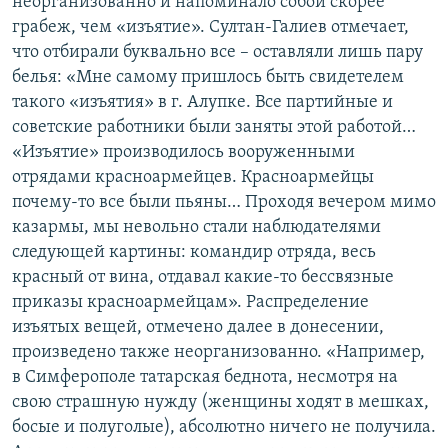
неорганизованно и напоминало собой скорее
грабеж, чем «изъятие». Султан-Галиев отмечает,
что отбирали буквально все – оставляли лишь пару
белья: «Мне самому пришлось быть свидетелем
такого «изъятия» в г. Алупке. Все партийные и
советские работники были заняты этой работой…
«Изъятие» производилось вооруженными
отрядами красноармейцев. Красноармейцы
почему-то все были пьяны… Проходя вечером мимо
казармы, мы невольно стали наблюдателями
следующей картины: командир отряда, весь
красный от вина, отдавал какие-то бессвязные
приказы красноармейцам». Распределение
изъятых вещей, отмечено далее в донесении,
произведено также неорганизованно. «Например,
в Симферополе татарская беднота, несмотря на
свою страшную нужду (женщины ходят в мешках,
босые и полуголые), абсолютно ничего не получила.