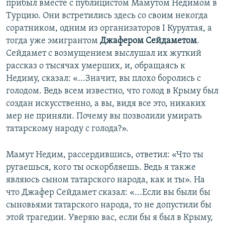
прибыл вместе с публицистом Мамутом Недимом в
Турцию. Они встретились здесь со своим некогда
соратником, одним из организаторов I Курултая, а
тогда уже эмигрантом
Джафером Сейдаметом
.
Сейдамет с возмущением выслушал их жуткий
рассказ о тысячах умерших, и, обращаясь к
Недиму, сказал: «...Значит, вы плохо боролись с
голодом. Ведь всем известно, что голод в Крыму был
создан искусственно, а вы, видя все это, никаких
мер не приняли. Почему вы позволили умирать
татарскому народу с голода?».
Мамут Недим, рассердившись, ответил: «Что ты
ругаешься, кого ты оскорбляешь. Ведь я также
являюсь сыном татарского народа, как и ты». На
что Джафер Сейдамет сказал: «...Если вы были бы
сыновьями татарского народа, то не допустили бы
этой трагедии. Уверяю вас, если бы я был в Крыму,