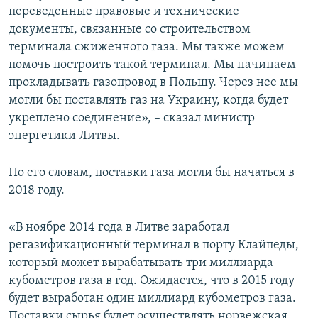
переведенные правовые и технические
ПРИСОЕДИНЯЙТЕСЬ!
ПОБЕДИТЕЛЕЙ НЕ СУДЯТ?
документы, связанные со строительством
КРЫМ.НЕПОКОРЕННЫЙ
терминала сжиженного газа. Мы также можем
помочь построить такой терминал. Мы начинаем
ELIFBE
прокладывать газопровод в Польшу. Через нее мы
УКРАИНСКАЯ ПРОБЛЕМА КРЫМА
могли бы поставлять газ на Украину, когда будет
Все сайты RFE/RL
укреплено соединение», – сказал министр
энергетики Литвы.
По его словам, поставки газа могли бы начаться в
2018 году.
«В ноябре 2014 года в Литве заработал
регазификационный терминал в порту Клайпеды,
который может вырабатывать три миллиарда
кубометров газа в год. Ожидается, что в 2015 году
будет выработан один миллиард кубометров газа.
Поставки сырья будет осуществлять норвежская