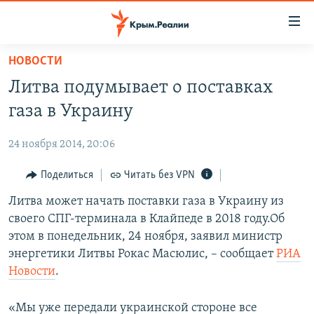
Доступность
ссылки
Вернуться
НОВОСТИ
к
НОВОСТИ
Литва подумывает о поставках
основному
СПЕЦПРОЕКТЫ
содержанию
газа в Украину
ВОДА
Вернутся
ГРУЗ 200
к
24 ноября 2014, 20:06
ИСТОРИЯ
КАРТА ВОЕННЫХ ОБЪЕКТОВ КРЫМА
главной
ЕЩЕ
Поделиться
Читать без VPN
11 ЛЕТ ОККУПАЦИИ КРЫМА. 11 ИСТОРИЙ СОПРОТИВЛЕНИЯ
навигации
Вернутся
РАДІО СВОБОДА
Литва может начать поставки газа в Украину из
ИНТЕРАКТИВ
к
своего СПГ-терминала в Клайпеде в 2018 году.Об
КАК ОБОЙТИ БЛОКИРОВКУ
ИНФОГРАФИКА
поиску
этом в понедельник, 24 ноября, заявил министр
ТЕЛЕПРОЕКТ КРЫМ.РЕАЛИИ
энергетики Литвы Рокас Масюлис, – сообщает
РИА
Українською
Новости
.
СОВЕТЫ ПРАВОЗАЩИТНИКОВ
Qırımtatar
ПРОПАВШИЕ БЕЗ ВЕСТИ
«Мы уже передали украинской стороне все