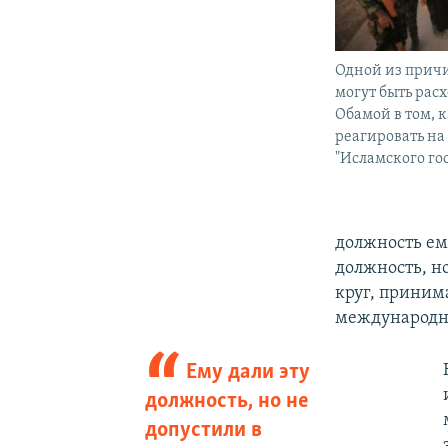
Одной из причи
могут быть рас
Обамой в том, к
реагировать на 
"Исламского го
должность ему
должность, но
круг, приним
международны
Ему дали эту
должность, но не
допустили в