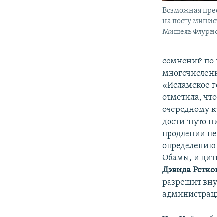
Возможная пре
на посту минис
Мишель Флурн
сомнений по 
многочисленн
«Исламское г
отметила, что
очередному к
достигнуто н
продлении пе
определению 
Обамы, и цит
Дэвида Ротко
разрешит вну
администрацие