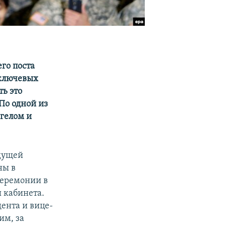
его поста
 ключевых
ь это
По одной из
гелом и
дущей
ны в
церемонии в
 кабинета.
ента и вице-
им, за