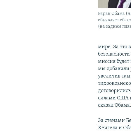
Барак Обама (н
объявляет об о
(на заднем пла
мире. За это 
безопасности
миссия будет
мы добавили 
увеличив там
тихоокеанско
договорилис
силами США и
сказал Обама
За стенами Б
Хейгела и Об