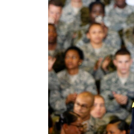
ПОБЕДИТЕЛЕЙ НЕ СУДЯТ?
КРЫМ.НЕПОКОРЕННЫЙ
ELIFBE
УКРАИНСКАЯ ПРОБЛЕМА КРЫМА