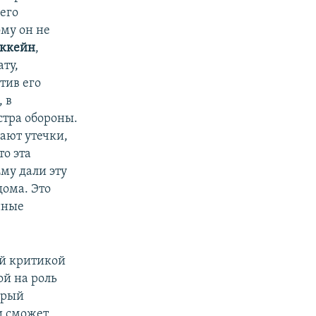
его
му он не
ккейн
,
ту,
тив его
 в
стра обороны.
ают утечки,
то эта
Ему дали эту
дома. Это
нные
ей критикой
й на роль
орый
и сможет