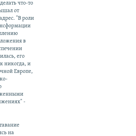
делать что-то
лышал от
адрес. "В роли
ансформации
еплению
ложения в
еспечении
илась, его
к никогда, и
чной Европе,
ко-
о
руженными
ижениях" -
ставание
ясь на