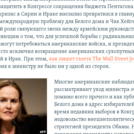
защитить в Конгрессе сокращения бюджета Пентагона.
кризис в Сирии и Ираке внезапно превратился в главн
международную проблему для Белого дома и Чак Хейге
й роли связующего звена между армейским руководст
ляющим о том, что для успешной борьбы с радикальн
могут потребоваться американские войска, и президе
сто исключил возвращение американских сухопутны
й в Ирак. При этом,
как пишет газета The Wall Street Jo
ия к министру не было ни у одной из сторон.
Многие американские наблюда
рассматривают уход министра 
помимо всего прочего и как пу
Белого дома в адрес избирателей
время недавних выборов в Конг
недовольство внешнеполитичес
стратегией президента Обамы. 