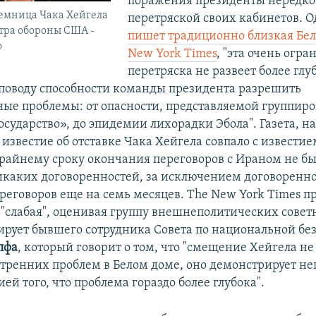
поражения президенты нередко
емница Чака Хейгела
перетряской своих кабинетов. О
тра обороны США -
пишет традиционно близкая Бел
о
New York Times
, "эта очень огр
перетряска не развеет более глу
поводу способности команды президента разрешить
ые проблемы: от опасности, представляемой группир
осударство», до эпидемии лихорадки Эбола". Газета, н
 известие об отставке Чака Хейгела совпало с известием
райнему сроку окончания переговоров с Ираном не б
икаких договоренностей, за исключением договоренно
реговоров еще на семь месяцев. The New York Times п
"слабая", оценивая группу внешнеполитических совет
ирует бывшего сотрудника Совета по национальной бе
пфа
, который говорит о том, что "смещение Хейгела не
тренних проблем в Белом доме, оно демонстрирует н
й того, что проблема гораздо более глубока".