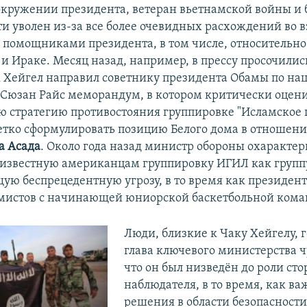
окружении президента, ветеран вьетнамской войны и
ти уволен из-за все более очевидных расхождений во в
омощниками президента, в том числе, относительно
и Ираке. Месяц назад, например, в прессу просочили
ак Хейгел направил советнику президента Обамы по н
 Сюзан Райс меморандум, в котором критически оцен
 стратегию противостояния группировке "Исламское г
етко сформулировать позицию Белого дома в отношен
а Асада
. Около года назад министр обороны охарактер
 известную американцам группировку ИГИЛ как групп
ую беспрецедентную угрозу, в то время как президен
мистов с начинающей юниорской баскетбольной кома
Люди, близкие к Чаку Хейгелу, г
глава ключевого министерства ч
что он был низведён до роли ст
наблюдателя, в то время, как в
решения в области безопасност