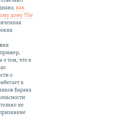
 отвечают
днако,
как
ому дому The
аниченная
боких
овки
апример,
 о том, что к
ыло
сти о
рибегает к
ников Барака
зопасности
 только не
епризнание