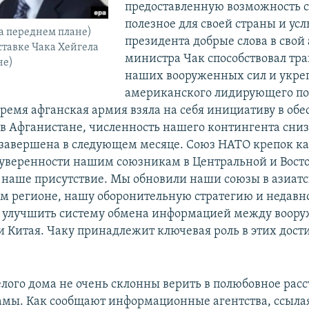
предоставленную возможность с
полезное для своей страны и ус
а переднем плане)
президента добрые слова в свой 
тставке Чака Хейгела
министра Чак способствовал тр
не)
наших вооруженных сил и укр
американского лидирующего по
время афганская армия взяла на себя инициативу в об
 в Афганистане, численность нашего контингента сниз
 завершена в следующем месяце. Союз НАТО крепок ка
уверенности нашим союзникам в Центральной и Восто
 наше присутствие. Мы обновили наши союзы в азиатс
м регионе, нашу оборонительную стратегию и недавн
ь улучшить систему обмена информацией между воо
 Китая. Чаку принадлежит ключевая роль в этих дост
.
елого дома не очень склонны верить в полюбовное рас
амы. Как сообщают информационные агентства, ссыла