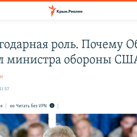
годарная роль. Почему О
л министра обороны СШ
ин
11:57
ся
Читать без VPN