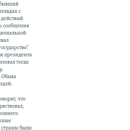
 бывший
зглядах с
 действий
сь сообщения
ациональной
ивал
осударство"
ии президента
изовал тогда
у,
т Обама
ндой.
оворят, что
увствовал,
ороннего
ажные
и страны были