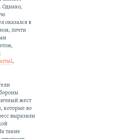
 Однако,
ую
л оказался в
вом, почти
ыми
нтом,
х
urnal
,
тели
обороны
бличный жест
, которые во
ресс выразили
кой
На такие