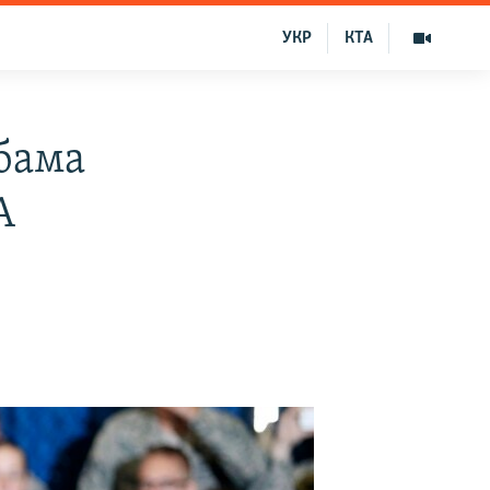
УКР
КТА
бама
А