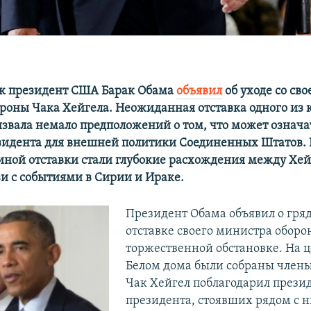
ик президент США Барак Обама
объявил
об уходе со сво
роны Чака Хейгела. Неожиданная отставка одного из
звала немало предположений о том, что может означат
идента для внешней политики Соединенных Штатов. 
иной отставки стали глубокие расхождения между Хей
зи с событиями в Сирии и Ираке.
Президент Обама объявил о гря
отставке своего министра оборо
торжественной обстановке. На 
Белом дома были собраны члены
Чак Хейгел поблагодарил презид
президента, стоявших рядом с н