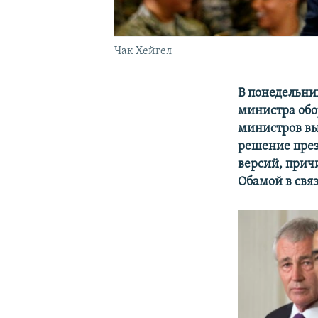
Чак Хейгел
В понедельн
министра обо
министров вы
решение през
версий, прич
Обамой в свя