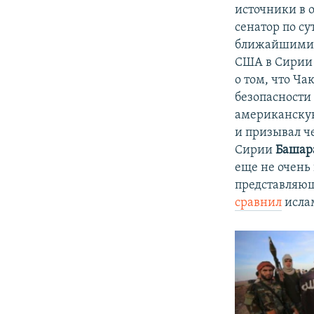
источники в 
сенатор по су
ближайшими п
США в Сирии 
о том, что Ч
безопасности
американскую
и призывал ч
Сирии
Башар
еще не очень
представляющ
сравнил
исла