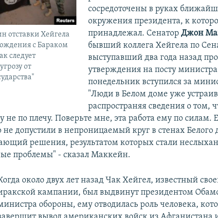
сосредоточены в руках ближайш
окружения президента, к которо
принадлежал. Сенатор
Джон Ма
н отставки Хейгела
бывший коллега Хейгела по Сена
хождения с Бараком
ак следует
выступавший два года назад про
угрозу от
утверждения на посту министра,
сударства"
понедельник вступился за мини
"Люди в Белом доме уже устраив
распространяя сведения о том, ч
 не по плечу. Поверьте мне, эта работа ему по силам. 
 не допустили в непроницаемый круг в стенах Белого 
ающий решения, результатом которых стали неслыха
е проблемы" - сказал Маккейн.
Когда около двух лет назад Чак Хейгел, известный сво
иракской кампании, был выдвинут президентом Обамо
министра обороны, ему отводилась роль человека, кот
завершит вывод американских войск из Афганистана 