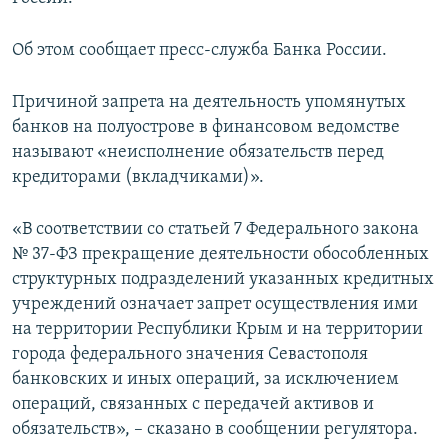
ПРИСОЕДИНЯЙТЕСЬ!
ПОБЕДИТЕЛЕЙ НЕ СУДЯТ?
Об этом сообщает пресс-служба Банка России.
КРЫМ.НЕПОКОРЕННЫЙ
ELIFBE
Причиной запрета на деятельность упомянутых
банков на полуострове в финансовом ведомстве
УКРАИНСКАЯ ПРОБЛЕМА КРЫМА
называют «неисполнение обязательств перед
Все сайты RFE/RL
кредиторами (вкладчиками)».
«В соответствии со статьей 7 Федерального закона
№ 37-ФЗ прекращение деятельности обособленных
структурных подразделений указанных кредитных
учреждений означает запрет осуществления ими
на территории Республики Крым и на территории
города федерального значения Севастополя
банковских и иных операций, за исключением
операций, связанных с передачей активов и
обязательств», – сказано в сообщении регулятора.