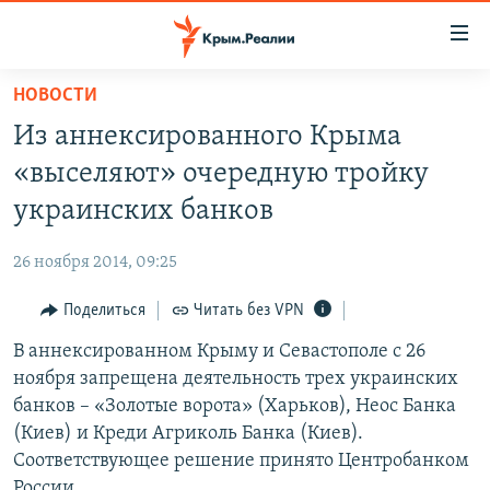
Доступность
ссылки
Вернуться
НОВОСТИ
к
НОВОСТИ
Из аннексированного Крыма
основному
СПЕЦПРОЕКТЫ
содержанию
«выселяют» очередную тройку
ВОДА
Вернутся
ГРУЗ 200
украинских банков
к
ИСТОРИЯ
КАРТА ВОЕННЫХ ОБЪЕКТОВ КРЫМА
главной
26 ноября 2014, 09:25
ЕЩЕ
11 ЛЕТ ОККУПАЦИИ КРЫМА. 11 ИСТОРИЙ СОПРОТИВЛЕНИЯ
навигации
Вернутся
Поделиться
Читать без VPN
РАДІО СВОБОДА
ИНТЕРАКТИВ
к
В аннексированном Крыму и Севастополе с 26
КАК ОБОЙТИ БЛОКИРОВКУ
ИНФОГРАФИКА
поиску
ноября запрещена деятельность трех украинских
ТЕЛЕПРОЕКТ КРЫМ.РЕАЛИИ
банков – «Золотые ворота» (Харьков), Неос Банка
Українською
(Киев) и Креди Агриколь Банка (Киев).
СОВЕТЫ ПРАВОЗАЩИТНИКОВ
Qırımtatar
Соответствующее решение принято Центробанком
ПРОПАВШИЕ БЕЗ ВЕСТИ
России.