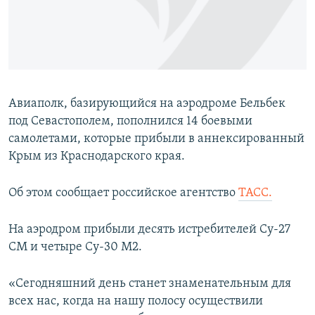
ПРИСОЕДИНЯЙТЕСЬ!
ПОБЕДИТЕЛЕЙ НЕ СУДЯТ?
КРЫМ.НЕПОКОРЕННЫЙ
ELIFBE
УКРАИНСКАЯ ПРОБЛЕМА КРЫМА
Авиаполк, базирующийся на аэродроме Бельбек
Все сайты RFE/RL
под Севастополем, пополнился 14 боевыми
самолетами, которые прибыли в аннексированный
Крым из Краснодарского края.
Об этом сообщает российское агентство
ТАСС.
На аэродром прибыли десять истребителей Су-27
СМ и четыре Су-30 М2.
«Сегодняшний день станет знаменательным для
всех нас, когда на нашу полосу осуществили