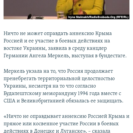
ПРИСОЕДИНЯЙТЕСЬ!
ПОБЕДИТЕЛЕЙ НЕ СУДЯТ?
КРЫМ.НЕПОКОРЕННЫЙ
ELIFBE
Ничто не может оправдать аннексию Крыма
УКРАИНСКАЯ ПРОБЛЕМА КРЫМА
Россией и ее участие в боевых действиях на
Все сайты RFE/RL
востоке Украины, заявила в среду канцлер
Германии Ангела Меркель, выступая в бундестаге.
Меркель укзала на то, что Россия продолжает
пренебрегать территориальной целостностью
Украины, несмотря на то что согласно
Будапештскому меморандуму 1994 года вместе с
США и Великобританией обязалась ее защищать.
«Ничто не оправдывает аннексию Россией Крыма и
прямое или косвенное участие России в боевых
действиях в Донецке и Луганске», – сказала