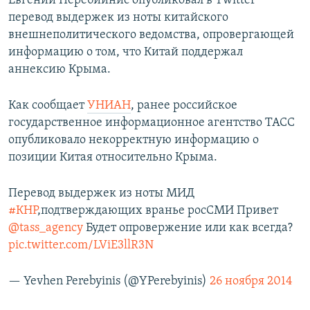
Евгений Перебийнис опубликовал в Twitter
ПРИСОЕДИНЯЙТЕСЬ!
ПОБЕДИТЕЛЕЙ НЕ СУДЯТ?
перевод выдержек из ноты китайского
внешнеполитического ведомства, опровергающей
КРЫМ.НЕПОКОРЕННЫЙ
информацию о том, что Китай поддержал
ELIFBE
аннексию Крыма.
УКРАИНСКАЯ ПРОБЛЕМА КРЫМА
Как сообщает
УНИАН
, ранее российское
Все сайты RFE/RL
государственное информационное агентство ТАСС
опубликовало некорректную информацию о
позиции Китая относительно Крыма.
Перевод выдержек из ноты МИД
#КНР
,подтверждающих вранье росСМИ Привет
@tass_agency
Будет опровержение или как всегда?
pic.twitter.com/LViE3llR3N
— Yevhen Perebyinis (@YPerebyinis)
26 ноября 2014