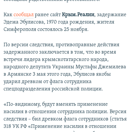
ПРИСОЕДИНЯЙТЕСЬ!
ПОБЕДИТЕЛЕЙ НЕ СУДЯТ?
Как
сообщал
ранее сайт
Крым.Реалии
, задержание
КРЫМ.НЕПОКОРЕННЫЙ
Эдема Эбулисова, 1970 года рождения, жителя
ELIFBE
Симферополя состоялось 25 ноября.
УКРАИНСКАЯ ПРОБЛЕМА КРЫМА
По версии следствия, противоправные действия
Все сайты RFE/RL
задержанного заключается в том, что во время
встречи лидера крымскотатарского народа,
народного депутата Украины Мустафы Джемилева
в Армянске 3 мая этого года, Эбулисов якобы
ударил древком от флага сотрудника
спецподразделения российской полиции.
«По-видимому, будут вменять применение
насилия в отношении сотрудника полиции. Версия
следствия – бил древком флага сотрудников (статья
318 УК РФ «Применение насилия в отношении