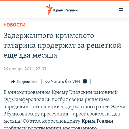
Доступность
ссылки
Вернуться
НОВОСТИ
к
НОВОСТИ
Задержанного крымского
основному
СПЕЦПРОЕКТЫ
содержанию
татарина продержат за решеткой
ВОДА
Вернутся
ГРУЗ 200
еще два месяца
к
ИСТОРИЯ
КАРТА ВОЕННЫХ ОБЪЕКТОВ КРЫМА
главной
26 ноября 2014, 22:07
ЕЩЕ
11 ЛЕТ ОККУПАЦИИ КРЫМА. 11 ИСТОРИЙ СОПРОТИВЛЕНИЯ
навигации
Вернутся
Поделиться
Читать без VPN
РАДІО СВОБОДА
ИНТЕРАКТИВ
к
В аннексированном Крыму Киевский районный
КАК ОБОЙТИ БЛОКИРОВКУ
ИНФОГРАФИКА
поиску
суд Симферополя 26 ноября своим решением
ТЕЛЕПРОЕКТ КРЫМ.РЕАЛИИ
определил в отношении задержанного ранее Эдема
Українською
Эбулисова меру пресечения – арест сроком на два
СОВЕТЫ ПРАВОЗАЩИТНИКОВ
Qırımtatar
месяца. Об этом корреспонденту
Крым.Реалии
ПРОПАВШИЕ БЕЗ ВЕСТИ
сообщили родственники арестованного.