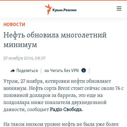
Доступность
ссылки
Вернуться
НОВОСТИ
к
НОВОСТИ
Нефть обновила многолетний
основному
СПЕЦПРОЕКТЫ
содержанию
минимум
ВОДА
Вернутся
ГРУЗ 200
к
27 ноября 2014, 08:37
ИСТОРИЯ
КАРТА ВОЕННЫХ ОБЪЕКТОВ КРЫМА
главной
ЕЩЕ
Поделиться
Читать без VPN
11 ЛЕТ ОККУПАЦИИ КРЫМА. 11 ИСТОРИЙ СОПРОТИВЛЕНИЯ
навигации
Вернутся
РАДІО СВОБОДА
Утром, 27 ноября, котировки нефти обновляют
ИНТЕРАКТИВ
к
минимум. Нефть сорта Brent стоит сейчас около 76 с
КАК ОБОЙТИ БЛОКИРОВКУ
ИНФОГРАФИКА
поиску
половиной долларов за баррель, это еще на
ТЕЛЕПРОЕКТ КРЫМ.РЕАЛИИ
полдоллара ниже показателя двухнедельной
Українською
давности, сообщает
Радіо Свобода.
СОВЕТЫ ПРАВОЗАЩИТНИКОВ
Qırımtatar
ПРОПАВШИЕ БЕЗ ВЕСТИ
На таком низком уровне нефть не была уже более