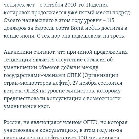
четырех лет – с октября 2010-го. Падение
ПРИСОЕДИНЯЙТЕСЬ!
ПОБЕДИТЕЛЕЙ НЕ СУДЯТ?
котировок продолжается уже пятый месяц подряд.
КРЫМ.НЕПОКОРЕННЫЙ
Своего наивысшего в этом году уровня – 115
долларов за баррель сорта Brent нефть достигла в
ELIFBE
конце июня. С тех пор она подешевела на треть.
УКРАИНСКАЯ ПРОБЛЕМА КРЫМА
Все сайты RFE/RL
Аналитики считают, что причиной продолжения
тенденции является отсутствие согласия об
уменьшении объемов добычи между
государствами-членами ОПЕК (Организации
стран-экспортеров нефти). 27 ноября состоится
встреча ОПЕК на уровне министров, которому
предшествовали консультации о возможности
уменьшения квот.
Россия, не являющаяся членом ОПЕК, но которая
участвовала в консультациях, в этом году из-за
падения цен на нефть теряет 100 миллиардов