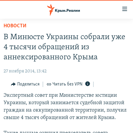
Доступность
ссылки
Вернуться
НОВОСТИ
к
НОВОСТИ
В Минюсте Украины собрали уже
основному
СПЕЦПРОЕКТЫ
содержанию
4 тысячи обращений из
ВОДА
Вернутся
ГРУЗ 200
аннексированного Крыма
к
ИСТОРИЯ
КАРТА ВОЕННЫХ ОБЪЕКТОВ КРЫМА
главной
27 ноября 2014, 13:42
ЕЩЕ
11 ЛЕТ ОККУПАЦИИ КРЫМА. 11 ИСТОРИЙ СОПРОТИВЛЕНИЯ
навигации
Вернутся
Поделиться
Читать без VPN
РАДІО СВОБОДА
ИНТЕРАКТИВ
к
Экспертный совет при Министерстве юстиции
КАК ОБОЙТИ БЛОКИРОВКУ
ИНФОГРАФИКА
поиску
Украины, который занимается судебной защитой
ТЕЛЕПРОЕКТ КРЫМ.РЕАЛИИ
граждан на оккупированной территории, получил
Українською
свыше 4 тысяч обращений от жителей Крыма.
СОВЕТЫ ПРАВОЗАЩИТНИКОВ
Qırımtatar
ПРОПАВШИЕ БЕЗ ВЕСТИ