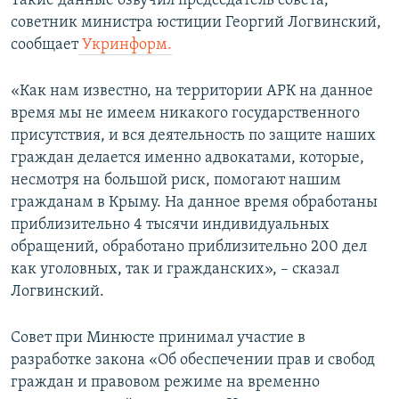
Такие данные озвучил председатель совета,
ПРИСОЕДИНЯЙТЕСЬ!
ПОБЕДИТЕЛЕЙ НЕ СУДЯТ?
советник министра юстиции Георгий Логвинский,
сообщает
Укринформ.
КРЫМ.НЕПОКОРЕННЫЙ
ELIFBE
«Как нам известно, на территории АРК на данное
время мы не имеем никакого государственного
УКРАИНСКАЯ ПРОБЛЕМА КРЫМА
присутствия, и вся деятельность по защите наших
Все сайты RFE/RL
граждан делается именно адвокатами, которые,
несмотря на большой риск, помогают нашим
гражданам в Крыму. На данное время обработаны
приблизительно 4 тысячи индивидуальных
обращений, обработано приблизительно 200 дел
как уголовных, так и гражданских», – сказал
Логвинский.
Совет при Минюсте принимал участие в
разработке закона «Об обеспечении прав и свобод
граждан и правовом режиме на временно