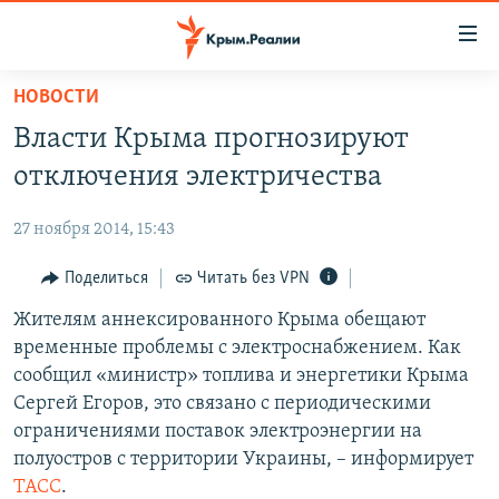
Доступность
ссылки
Вернуться
НОВОСТИ
к
НОВОСТИ
Власти Крыма прогнозируют
основному
СПЕЦПРОЕКТЫ
содержанию
отключения электричества
ВОДА
Вернутся
ГРУЗ 200
к
27 ноября 2014, 15:43
ИСТОРИЯ
КАРТА ВОЕННЫХ ОБЪЕКТОВ КРЫМА
главной
ЕЩЕ
Поделиться
Читать без VPN
11 ЛЕТ ОККУПАЦИИ КРЫМА. 11 ИСТОРИЙ СОПРОТИВЛЕНИЯ
навигации
Вернутся
РАДІО СВОБОДА
Жителям аннексированного Крыма обещают
ИНТЕРАКТИВ
к
временные проблемы с электроснабжением. Как
КАК ОБОЙТИ БЛОКИРОВКУ
ИНФОГРАФИКА
поиску
сообщил «министр» топлива и энергетики Крыма
ТЕЛЕПРОЕКТ КРЫМ.РЕАЛИИ
Сергей Егоров, это связано с периодическими
Українською
ограничениями поставок электроэнергии на
СОВЕТЫ ПРАВОЗАЩИТНИКОВ
Qırımtatar
полуостров с территории Украины, – информирует
ПРОПАВШИЕ БЕЗ ВЕСТИ
ТАСС
.