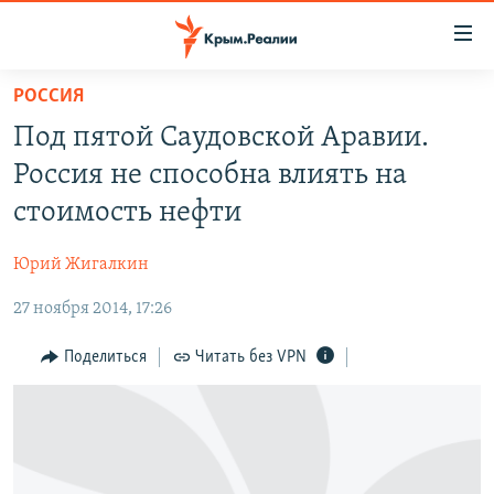
Доступность
ссылки
Вернуться
РОССИЯ
к
НОВОСТИ
Под пятой Саудовской Аравии.
основному
СПЕЦПРОЕКТЫ
содержанию
Россия не способна влиять на
ВОДА
Вернутся
ГРУЗ 200
стоимость нефти
к
ИСТОРИЯ
КАРТА ВОЕННЫХ ОБЪЕКТОВ КРЫМА
главной
Юрий Жигалкин
ЕЩЕ
11 ЛЕТ ОККУПАЦИИ КРЫМА. 11 ИСТОРИЙ СОПРОТИВЛЕНИЯ
навигации
Вернутся
27 ноября 2014, 17:26
РАДІО СВОБОДА
ИНТЕРАКТИВ
к
КАК ОБОЙТИ БЛОКИРОВКУ
ИНФОГРАФИКА
Поделиться
Читать без VPN
поиску
ТЕЛЕПРОЕКТ КРЫМ.РЕАЛИИ
Українською
СОВЕТЫ ПРАВОЗАЩИТНИКОВ
Qırımtatar
ПРОПАВШИЕ БЕЗ ВЕСТИ