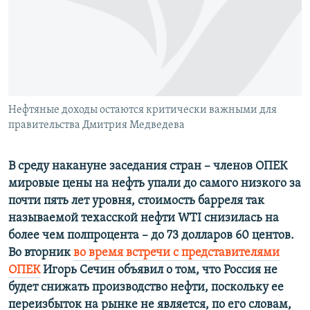
ПРИСОЕДИНЯЙТЕСЬ!
ПОБЕДИТЕЛЕЙ НЕ СУДЯТ?
КРЫМ.НЕПОКОРЕННЫЙ
ELIFBE
УКРАИНСКАЯ ПРОБЛЕМА КРЫМА
Все сайты RFE/RL
Нефтяные доходы остаются критически важными для
правительства Дмитрия Медведева
В среду накануне заседания стран – членов ОПЕК
мировые цены на нефть упали до самого низкого за
почти пять лет уровня, стоимость барреля так
называемой техасской нефти WTI снизилась на
более чем полпроцента – до 73 долларов 60 центов.
Во вторник
во время встречи с представителями
ОПЕК
Игорь Сечин объявил о том, что Россия не
будет снижать производство нефти, поскольку ее
переизбыток на рынке не является, по его словам,