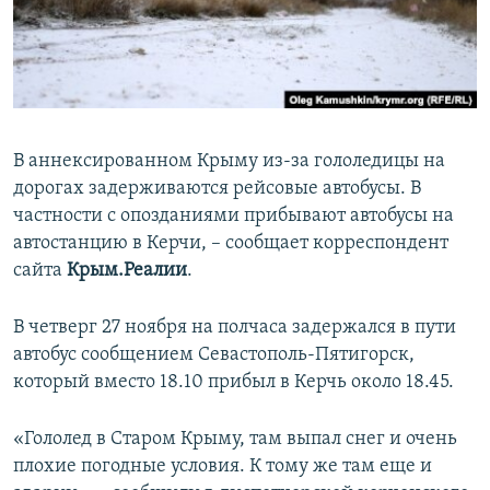
ПРИСОЕДИНЯЙТЕСЬ!
ПОБЕДИТЕЛЕЙ НЕ СУДЯТ?
КРЫМ.НЕПОКОРЕННЫЙ
ELIFBE
УКРАИНСКАЯ ПРОБЛЕМА КРЫМА
В аннексированном Крыму из-за гололедицы на
Все сайты RFE/RL
дорогах задерживаются рейсовые автобусы. В
частности с опозданиями прибывают автобусы на
автостанцию в Керчи, – сообщает корреспондент
сайта
Крым.Реалии
.
В четверг 27 ноября на полчаса задержался в пути
автобус сообщением Севастополь-Пятигорск,
который вместо 18.10 прибыл в Керчь около 18.45.
«Гололед в Старом Крыму, там выпал снег и очень
плохие погодные условия. К тому же там еще и