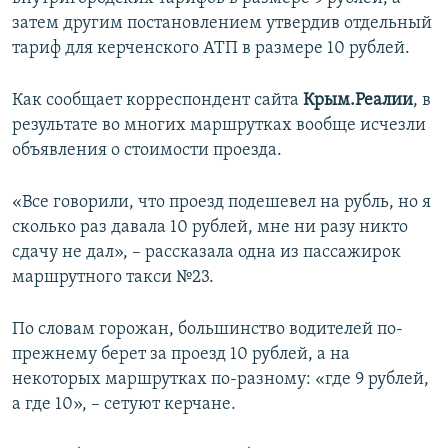
ПРИСОЕДИНЯЙТЕСЬ!
ПОБЕДИТЕЛЕЙ НЕ СУДЯТ?
затем другим постановлением утвердив отдельный
тариф для керченского АТП в размере 10 рублей.
КРЫМ.НЕПОКОРЕННЫЙ
ELIFBE
Как сообщает корреспондент сайта
Крым.Реалии
, в
результате во многих маршрутках вообще исчезли
УКРАИНСКАЯ ПРОБЛЕМА КРЫМА
объявления о стоимости проезда.
Все сайты RFE/RL
«Все говорили, что проезд подешевел на рубль, но я
сколько раз давала 10 рублей, мне ни разу никто
сдачу не дал», – рассказала одна из пассажирок
маршрутного такси №23.
По словам горожан, большинство водителей по-
прежнему берет за проезд 10 рублей, а на
некоторых маршрутках по-разному: «где 9 рублей,
а где 10», – сетуют керчане.