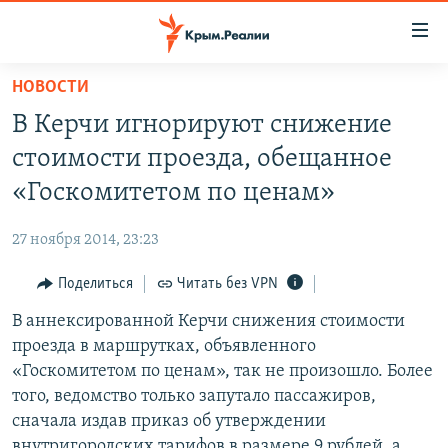
Доступность
ссылки
Вернуться
НОВОСТИ
к
НОВОСТИ
В Керчи игнорируют снижение
основному
СПЕЦПРОЕКТЫ
содержанию
стоимости проезда, обещанное
ВОДА
Вернутся
ГРУЗ 200
«Госкомитетом по ценам»
к
ИСТОРИЯ
КАРТА ВОЕННЫХ ОБЪЕКТОВ КРЫМА
главной
27 ноября 2014, 23:23
ЕЩЕ
11 ЛЕТ ОККУПАЦИИ КРЫМА. 11 ИСТОРИЙ СОПРОТИВЛЕНИЯ
навигации
Вернутся
Поделиться
Читать без VPN
РАДІО СВОБОДА
ИНТЕРАКТИВ
к
В аннексированной Керчи снижения стоимости
КАК ОБОЙТИ БЛОКИРОВКУ
ИНФОГРАФИКА
поиску
проезда в маршрутках, объявленного
ТЕЛЕПРОЕКТ КРЫМ.РЕАЛИИ
«Госкомитетом по ценам», так не произошло. Более
Українською
того, ведомство только запутало пассажиров,
СОВЕТЫ ПРАВОЗАЩИТНИКОВ
Qırımtatar
сначала издав приказ об утверждении
ПРОПАВШИЕ БЕЗ ВЕСТИ
внутригородских тарифов в размере 9 рублей, а