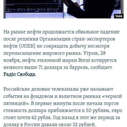
ПРИСОЕДИНЯЙТЕСЬ!
ПОБЕДИТЕЛЕЙ НЕ СУДЯТ?
КРЫМ.НЕПОКОРЕННЫЙ
ELIFBE
На рынке нефти продолжается обвальное падение
УКРАИНСКАЯ ПРОБЛЕМА КРЫМА
после решения Организации стран-экспортеров
Все сайты RFE/RL
нефти (ОПЕК) не сокращать добычу несмотря
перенасыщение мирового рынка. Утром, 28
ноября, нефть эталонной марки Brent котируется
немного выше 71 доллара за баррель, сообщает
Радіо Свобода
.
Российские деловые телеканалы уже называют
события на фондовом и валютном рынках «черной
пятницей». В первые минуты после начала торгов
стоимость доллара приближается к 50 рублям, евро
стоит почти 62 рубля. Год назад в этот же период за
доллар в России давали около 32 рублей.