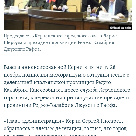
ПРИСОЕДИНЯЙТЕСЬ!
ПОБЕДИТЕЛЕЙ НЕ СУДЯТ?
КРЫМ.НЕПОКОРЕННЫЙ
ELIFBE
Председатель Керченского городского совета Лариса
УКРАИНСКАЯ ПРОБЛЕМА КРЫМА
Щербула и президент провинции Реджо-Калабрия
Все сайты RFE/RL
Джузеппе Раффа.
Власти аннексированной Керчи в пятницу 28
ноября подписали меморандум о сотрудничестве с
делегацией итальянской провинции Реджо-
Калабрия. Как сообщает пресс-служба Керченского
горсовета, в церемонии принял участие президент
провинции Реджо-Калабрия Джузеппе Раффа.
«Глава администрации» Керчи Сергей Писарев,
обращаясь к членам делегации, заявил, что город