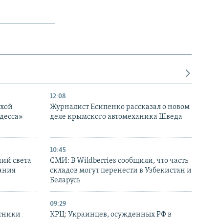
12:08
ухой
Журналист Есипенко рассказал о новом
десса»
деле крымского автомеханика Шведа
10:45
ний света
СМИ: В Wildberries сообщили, что часть
ания
складов могут перенести в Узбекистан и
Беларусь
09:29
отники
КРЦ: Украинцев, осужденных РФ в