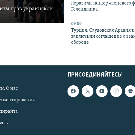
поразили танкер «теневого ф
щиты прав украинской
Геленджика
09:00
Турция, Саудовская Аравия 
заключили соглашение о вз
обороне
ПРИСОЕДИНЯЙТЕСЬ!
и. О нас
омментирования
опирайта
вязь