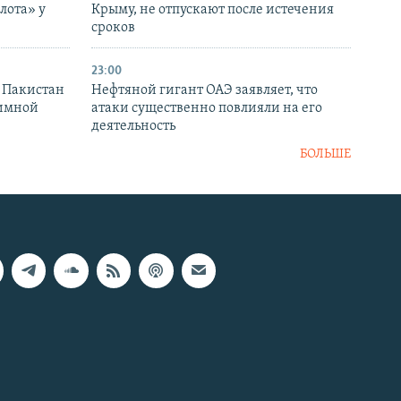
лота» у
Крыму, не отпускают после истечения
сроков
23:00
и Пакистан
Нефтяной гигант ОАЭ заявляет, что
аимной
атаки существенно повлияли на его
деятельность
БОЛЬШЕ