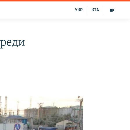
УКР
КТА
ереди