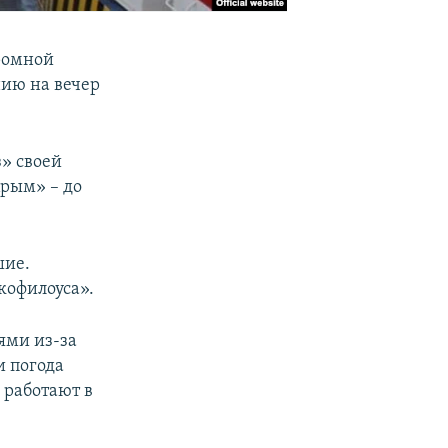
ромной
нию на вечер
» своей
Крым» – до
шие.
кофилоуса».
ями из-за
и погода
 работают в