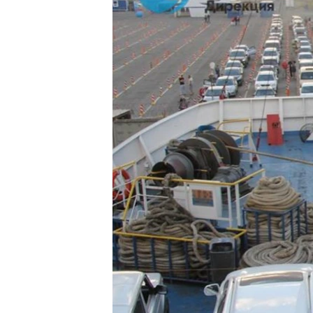
ПОБЕДИТЕЛЕЙ НЕ СУДЯТ?
КРЫМ.НЕПОКОРЕННЫЙ
ELIFBE
УКРАИНСКАЯ ПРОБЛЕМА КРЫМА