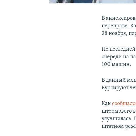
В аннексиров
переправе. К
28 ноября, п
По последней
очереди на п
100 машин.
В данный мом
Курсируют че
Как
сообщало
штормового в
улучшилась. 
штатном режи