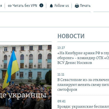
ся
Читать без VPN
Follow us
Печать
НОВОСТИ
13:27
«На Кинбурне армия РФ в гл
обороне» – командир ОТК «О
ВСУ Денис Носиков
11:11
В Севастополе из-за отключе
планируют менять схему пит
светофоров
где украинцы
09:41
Бровди: украинские беспил