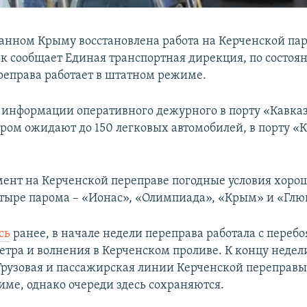
анном Крыму восстановлена работа на Керченской па
ак сообщает Единая транспортная дирекция, по состоя
ереправа работает в штатном режиме.
 информации оперативного дежурного в порту «Кавказ
аром ожидают до 150 легковых автомобилей, в порту «
ент на Керченской переправе погодные условия хоро
тыре парома – «Ионас», «Олимпиада», «Крым» и «Глю
сь
ранее, в начале недели переправа работала с перебо
етра и волнения в Керченском проливе. К концу недел
Грузовая и пассажирская линии Керченской переправы
ме, однако очереди здесь сохраняются.