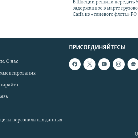
В Швеции решили передать 
задержанное в марте грузово
Caffa из «теневого флота» РФ
ПРИСОЕДИНЯЙТЕСЬ!
и. О нас
омментирования
опирайта
вязь
ащиты персональных данных
U