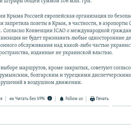
 штрафы общей суммой 106 млн. грн.
ии Крыма Россией европейская организация по безопа
и запретила полеты в Крым, в частности, в аэропорты
я. Согласно Конвенции ICAO о международной гражда
анизация не будет признавать любые односторонние д
онного обслуживания над какой-либо частью украинс
ространства, изданные не украинской властью.
 выборе маршрутов, кроме закрытых, советуют согласо
румынским, болгарским и турецкими диспетчерскими
арушений в воздушном движении.
ся
Читать без VPN
Follow us
Печать