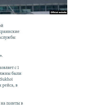
ой
украинские
иаслужбы
».
овляет с 1
должны были
 Sukhoi
 рейса, в
 на полеты в