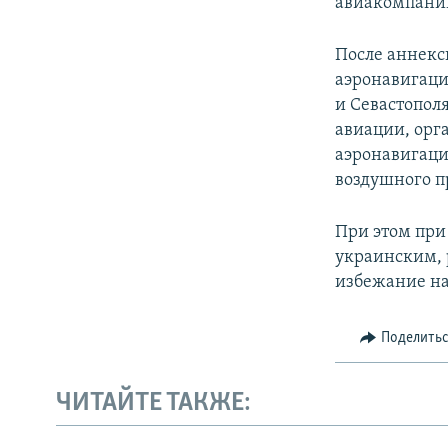
авиакомпании
После аннекс
аэронавигаци
и Севастопол
авиации, орг
аэронавигаци
воздушного п
При этом при
украинским, 
избежание н
Поделить
ЧИТАЙТЕ ТАКЖЕ: