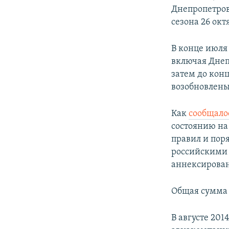
Днепропетров
сезона 26 окт
В конце июля
включая Днепр
затем до конц
возобновлены 
Как
сообщало
состоянию на
правил и пор
российскими 
аннексирова
Общая сумма 
В августе 20