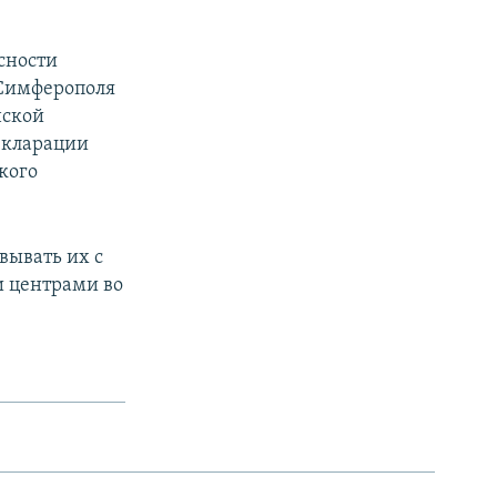
сности
 Симферополя
нской
екларации
кого
вывать их с
 центрами во