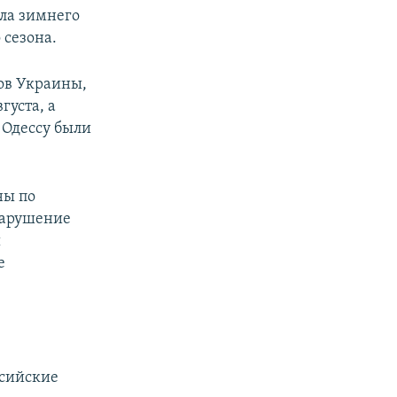
ла зимнего
 сезона.
дов Украины,
густа, а
 Одессу были
ны по
 нарушение
ы
е
ссийские