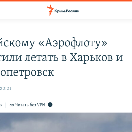
йскому «Аэрофлоту»
тили летать в Харьков и
опетровск
 20:01
ся
Читать без VPN