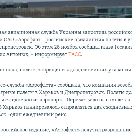
ная авиационная служба Украины запретила российск
 ОАО «Аэрофлот – российские авиалинии» полёты в 
епропетровск. Об этом 28 ноября сообщил глава Госав
ис Антонюк, – информирует
ТАСС
.
тонюка, полеты запрещены «до дальнейших указаний
сс-служба «Аэрофлота» сообщала, что компания возобн
лярные полеты в Харьков и Днепропетровск. Полеты 
ся ежедневно из аэропорта Шереметьево на самолетах
 В Харьков планировалось отправляться два ежедневных
ск –один ежедневный рейс.
 российское издание, «Аэрофлот» получил разрешение