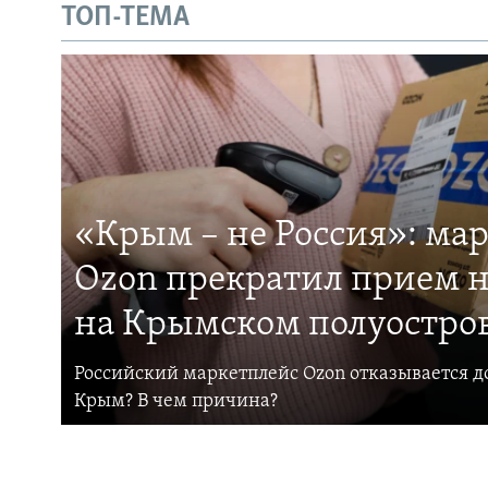
ТОП-ТЕМА
«Крым – не Россия»: ма
Ozon прекратил прием н
на Крымском полуостро
Российский маркетплейс Ozon отказывается до
Крым? В чем причина?