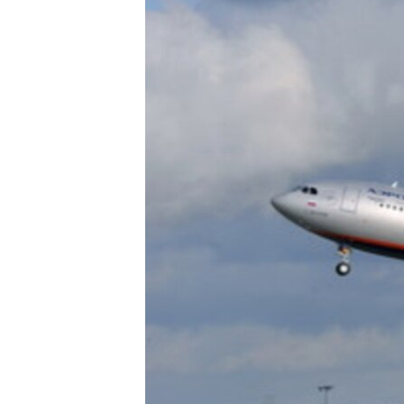
ПОБЕДИТЕЛЕЙ НЕ СУДЯТ?
КРЫМ.НЕПОКОРЕННЫЙ
ELIFBE
УКРАИНСКАЯ ПРОБЛЕМА КРЫМА