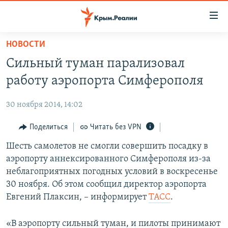
Доступность
ссылки
Вернуться
НОВОСТИ
к
НОВОСТИ
Сильный туман парализовал
основному
СПЕЦПРОЕКТЫ
содержанию
работу аэропорта Симферополя
ВОДА
Вернутся
ГРУЗ 200
к
30 ноября 2014, 14:02
ИСТОРИЯ
КАРТА ВОЕННЫХ ОБЪЕКТОВ КРЫМА
главной
ЕЩЕ
Поделиться
Читать без VPN
11 ЛЕТ ОККУПАЦИИ КРЫМА. 11 ИСТОРИЙ СОПРОТИВЛЕНИЯ
навигации
Вернутся
РАДІО СВОБОДА
Шесть самолетов не смогли совершить посадку в
ИНТЕРАКТИВ
к
аэропорту аннексированного Симферополя из-за
КАК ОБОЙТИ БЛОКИРОВКУ
ИНФОГРАФИКА
поиску
неблагоприятных погодных условий в воскресенье
ТЕЛЕПРОЕКТ КРЫМ.РЕАЛИИ
30 ноября. Об этом сообщил директор аэропорта
Українською
Евгений Плаксин, – информирует
ТАСС
.
СОВЕТЫ ПРАВОЗАЩИТНИКОВ
Qırımtatar
ПРОПАВШИЕ БЕЗ ВЕСТИ
«В аэропорту сильный туман, и пилоты принимают