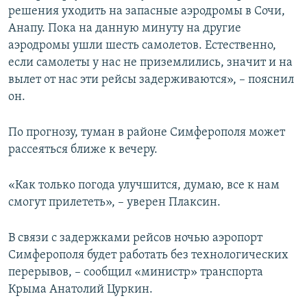
решения уходить на запасные аэродромы в Сочи,
ПРИСОЕДИНЯЙТЕСЬ!
ПОБЕДИТЕЛЕЙ НЕ СУДЯТ?
Анапу. Пока на данную минуту на другие
КРЫМ.НЕПОКОРЕННЫЙ
аэродромы ушли шесть самолетов. Естественно,
если самолеты у нас не приземлились, значит и на
ELIFBE
вылет от нас эти рейсы задерживаются», – пояснил
УКРАИНСКАЯ ПРОБЛЕМА КРЫМА
он.
Все сайты RFE/RL
По прогнозу, туман в районе Симферополя может
рассеяться ближе к вечеру.
«Как только погода улучшится, думаю, все к нам
смогут прилететь», – уверен Плаксин.
В связи с задержками рейсов ночью аэропорт
Симферополя будет работать без технологических
перерывов, – сообщил «министр» транспорта
Крыма Анатолий Цуркин.