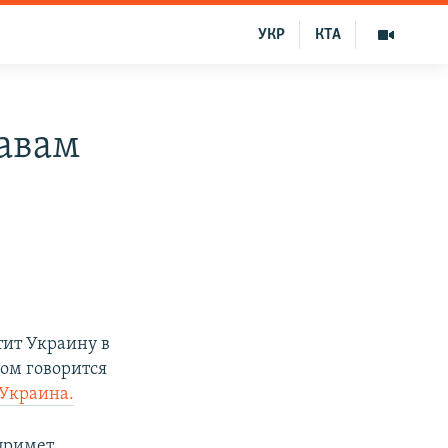
УКР
КТА
авам
тит Украину в
том говорится
Украина.
 примет