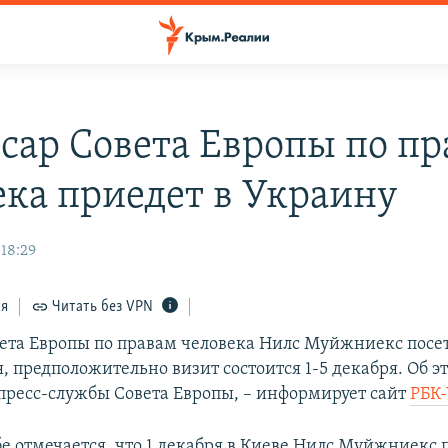
сар Совета Европы по пр
ека приедет в Украину
 18:29
ся
Читать без VPN
ета Европы по правам человека Нилс Муйжниекс посе
, предположительно визит состоится 1-5 декабря. Об э
пресс-службы Совета Европы, – информирует сайт
РБК-
бе отмечается, что 1 декабря в Киеве Нилс Муйжниекс