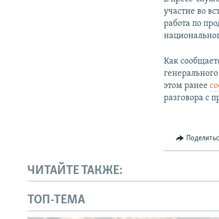
ПОБЕДИТЕЛЕЙ НЕ СУДЯТ?
участие во в
КРЫМ.НЕПОКОРЕННЫЙ
работа по пр
национальног
ELIFBE
УКРАИНСКАЯ ПРОБЛЕМА КРЫМА
Как сообщаетс
генерального
этом ранее
с
разговора с 
Поделить
ЧИТАЙТЕ ТАКЖЕ:
ТОП-ТЕМА