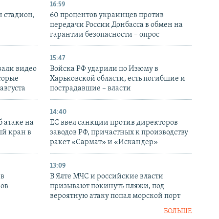
16:59
н стадион,
60 процентов украинцев против
передачи России Донбасса в обмен на
гарантии безопасности – опрос
15:47
вали видео
Войска РФ ударили по Изюму в
торые
Харьковской области, есть погибшие и
 августа
пострадавшие – власти
14:40
 атаке на
ЕС ввел санкции против директоров
й кран в
заводов РФ, причастных к производству
ракет «Сармат» и «Искандер»
13:09
 в
В Ялте МЧС и российские власти
нов
призывают покинуть пляжи, под
вероятную атаку попал морской порт
БОЛЬШЕ