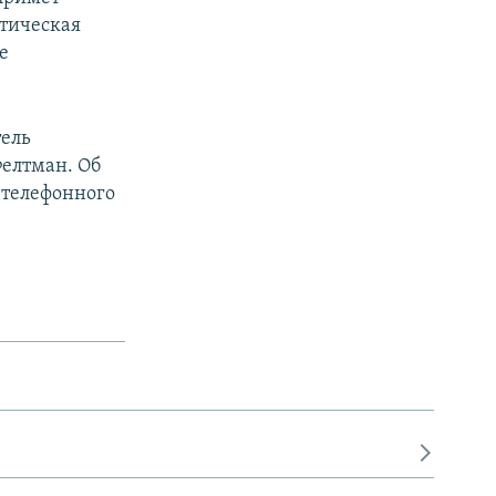
атическая
е
тель
елтман. Об
 телефонного