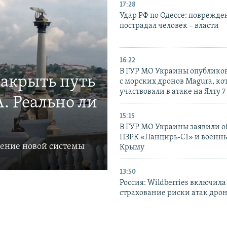
17:28
Удар РФ по Одессе: поврежде
пострадал человек – власти
16:22
В ГУР МО Украины опублико
закрыть путь
с морских дронов Magura, ко
участвовали в атаке на Ялту 7
. Реально ли
15:15
В ГУР МО Украины заявили об
ПЗРК «Панцирь-С1» и военны
ление новой системы
Крыму
13:50
Россия: Wildberries включила
страхование риски атак дро