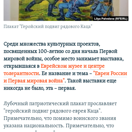
ПРИСОЕДИНЯЙТЕСЬ!
ПОБЕДИТЕЛЕЙ НЕ СУДЯТ?
КРЫМ.НЕПОКОРЕННЫЙ
ELIFBE
Плакат "Геройский подвиг рядового Каца"
УКРАИНСКАЯ ПРОБЛЕМА КРЫМА
Среди множества культурных проектов,
Все сайты RFE/RL
посвященных 100-летию со дня начала Первой
мировой войны, особое место занимает выставка,
открывшаяся в
Еврейском музее и центре
толерантности
. Ее название и тема –
"Евреи России
и Первая мировая война"
. Такой выставки еще
никогда не было, эта – первая.
Лубочный патриотический плакат прославляет
"геройский подвиг рядового еврея Каца".
Примечательно, что помимо воинского звания
указана национальность. Примечательно, что