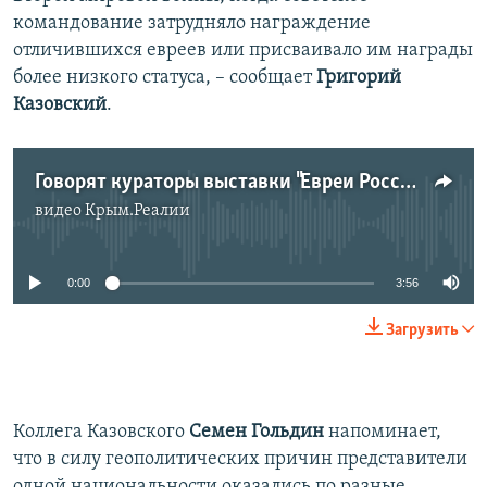
командование затрудняло награждение
отличившихся евреев или присваивало им награды
более низкого статуса, – сообщает
Григорий
Казовский
.
Говорят кураторы выставки "Евреи России и Первая мировая война"
видео
Крым.Реалии
No media source currently available
0:00
3:56
Загрузить
Коллега Казовского
Семен Гольдин
напоминает,
что в силу геополитических причин представители
одной национальности оказались по разные