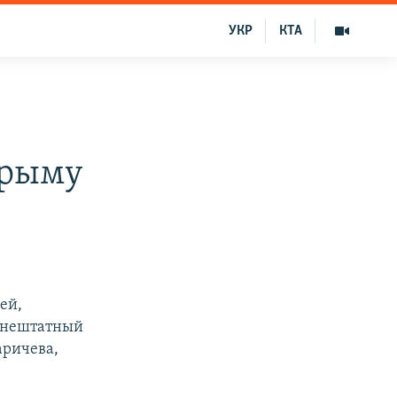
УКР
КТА
Крыму
ей,
 внештатный
аричева,