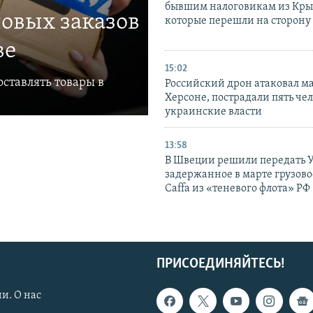
бывшим налоговикам из Кры
овых заказов
которые перешли на сторону
ве
15:02
ставлять товары в
Российский дрон атаковал м
Херсоне, пострадали пять чел
украинские власти
13:58
В Швеции решили передать 
задержанное в марте грузово
Caffa из «теневого флота» РФ
ПРИСОЕДИНЯЙТЕСЬ!
и. О нас