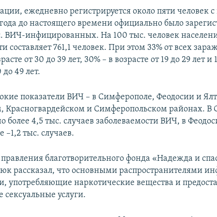
ации, ежедневно регистрируется около пяти человек с 
7 года до настоящего времени официально было зареги
ыс. ВИЧ-инфицированных. На 100 тыс. человек населен
и составляет 761,1 человек. При этом 33% от всех зар
расте от 30 до 39 лет, 30% – в возрасте от 19 до 29 лет и 
 до 49 лет.
окие показатели ВИЧ – в Симферополе, Феодосии и Ялте
 Красногвардейском и Симферопольском районах. В
 более 4,5 тыс. случаев заболеваемости ВИЧ, в Феодоси
е –1,2 тыс. случаев.
 правления благотворительного фонда «Надежда и спа
юк рассказал, что основными распространителями и
и, употребляющие наркотические вещества и предос
 сексуальные услуги.