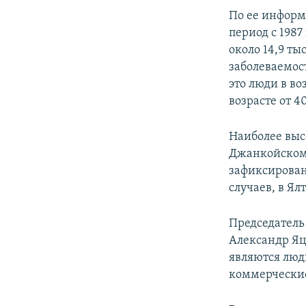
ПОБЕДИТЕЛЕЙ НЕ СУДЯТ?
По ее информ
КРЫМ.НЕПОКОРЕННЫЙ
период с 198
около 14,9 т
ELIFBE
заболеваемост
УКРАИНСКАЯ ПРОБЛЕМА КРЫМА
это люди в воз
возрасте от 40
Наиболее выс
Джанкойском,
зафиксировано
случаев, в Ялт
Председатель
Александр Яц
являются люд
коммерческие