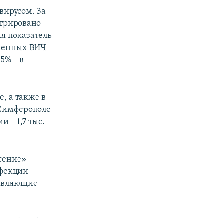
вирусом. За
стрировано
ия показатель
аженных ВИЧ –
15% – в
, а также в
 Симферополе
и – 1,7 тыс.
сение»
нфекции
тавляющие