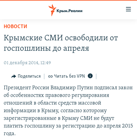
Доступность
ссылки
Вернуться
НОВОСТИ
к
НОВОСТИ
Крымские СМИ освободили от
основному
СПЕЦПРОЕКТЫ
содержанию
госпошлины до апреля
ВОДА
Вернутся
ГРУЗ 200
к
01 декабря 2014, 12:49
ИСТОРИЯ
КАРТА ВОЕННЫХ ОБЪЕКТОВ КРЫМА
главной
ЕЩЕ
Поделиться
Читать без VPN
11 ЛЕТ ОККУПАЦИИ КРЫМА. 11 ИСТОРИЙ СОПРОТИВЛЕНИЯ
навигации
Вернутся
РАДІО СВОБОДА
Президент России Владимир Путин подписал закон
ИНТЕРАКТИВ
к
об особенностях правового регулирования
КАК ОБОЙТИ БЛОКИРОВКУ
ИНФОГРАФИКА
поиску
отношений в области средств массовой
ТЕЛЕПРОЕКТ КРЫМ.РЕАЛИИ
информации в Крыму, согласно которому
Українською
зарегистрированные в Крыму СМИ не будут
СОВЕТЫ ПРАВОЗАЩИТНИКОВ
Qırımtatar
платить госпошлину за регистрацию до апреля 2015
ПРОПАВШИЕ БЕЗ ВЕСТИ
года.