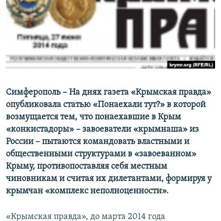
ПРИСОЕДИНЯЙТЕСЬ!
ПОБЕДИТЕЛЕЙ НЕ СУДЯТ?
КРЫМ.НЕПОКОРЕННЫЙ
ELIFBE
УКРАИНСКАЯ ПРОБЛЕМА КРЫМА
Все сайты RFE/RL
Симферополь – На днях газета «Крымская правда»
опубликовала статью «Понаехали тут?» в которой
возмущается тем, что понаехавшие в Крым
«конкистадоры» – завоеватели «крымнаша» из
России – пытаются командовать властными и
общественными структурами в «завоеванном»
Крыму, противопоставляя себя местным
чиновникам и считая их дилетантами, формируя у
крымчан «комплекс неполноценности».
«Крымская правда», до марта 2014 года