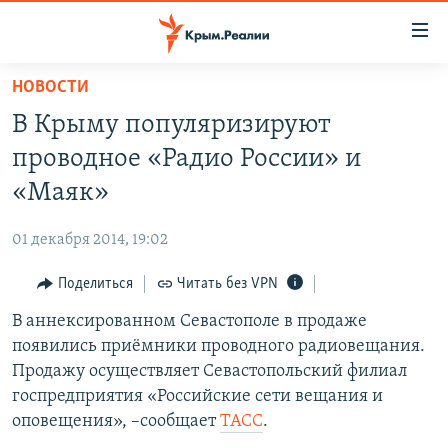
Доступность
ссылки
Вернуться
НОВОСТИ
к
НОВОСТИ
В Крыму популяризируют
основному
СПЕЦПРОЕКТЫ
содержанию
проводное «Радио России» и
ВОДА
Вернутся
ГРУЗ 200
«Маяк»
к
ИСТОРИЯ
КАРТА ВОЕННЫХ ОБЪЕКТОВ КРЫМА
главной
01 декабря 2014, 19:02
ЕЩЕ
11 ЛЕТ ОККУПАЦИИ КРЫМА. 11 ИСТОРИЙ СОПРОТИВЛЕНИЯ
навигации
Вернутся
Поделиться
Читать без VPN
РАДІО СВОБОДА
ИНТЕРАКТИВ
к
В аннексированном Севастополе в продаже
КАК ОБОЙТИ БЛОКИРОВКУ
ИНФОГРАФИКА
поиску
появились приёмники проводного радиовещания.
ТЕЛЕПРОЕКТ КРЫМ.РЕАЛИИ
Продажу осуществляет Севастопольский филиал
Українською
госпредприятия «Российские сети вещания и
СОВЕТЫ ПРАВОЗАЩИТНИКОВ
Qırımtatar
оповещения», –сообщает
ТАСС
.
ПРОПАВШИЕ БЕЗ ВЕСТИ