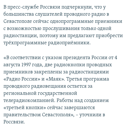
ПРИСОЕДИНЯЙТЕСЬ!
ПОБЕДИТЕЛЕЙ НЕ СУДЯТ?
В пресс-службе Россвязи подчеркнули, что у
большинства слушателей проводного радио в
КРЫМ.НЕПОКОРЕННЫЙ
Севастополе сейчас однопрограммные приемники
ELIFBE
с возможностью прослушивания только одной
радиостанции, поэтому им предлагают приобрести
УКРАИНСКАЯ ПРОБЛЕМА КРЫМА
трёхпрограммные радиоприёмники.
Все сайты RFE/RL
«В соответствии с указом президента России от 4
августа 1997 года, две радиокнопки проводных
приемников закреплены за радиостанциями
«Радио России» и «Маяк». Третья программа
проводного радиовещания остается за
региональной государственной
телерадиокомпанией. Работы над созданием
«третьей кнопки» сейчас завершаются
правительством Севастополя», – уточнили в
Россвязи.