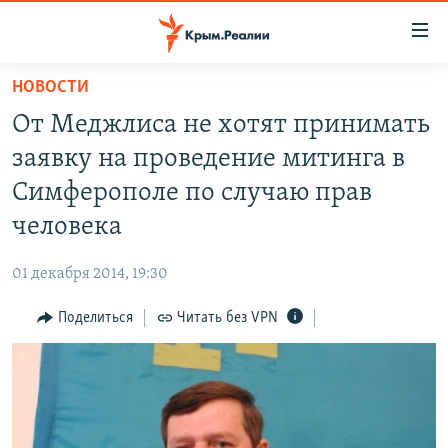
Доступность
ссылки
Вернуться
НОВОСТИ
к
НОВОСТИ
От Меджлиса не хотят принимать
основному
СПЕЦПРОЕКТЫ
содержанию
заявку на проведение митинга в
ВОДА
Вернутся
ГРУЗ 200
Симферополе по случаю прав
к
ИСТОРИЯ
КАРТА ВОЕННЫХ ОБЪЕКТОВ КРЫМА
человека
главной
ЕЩЕ
11 ЛЕТ ОККУПАЦИИ КРЫМА. 11 ИСТОРИЙ СОПРОТИВЛЕНИЯ
навигации
01 декабря 2014, 19:30
Вернутся
РАДІО СВОБОДА
ИНТЕРАКТИВ
к
Поделиться
Читать без VPN
КАК ОБОЙТИ БЛОКИРОВКУ
ИНФОГРАФИКА
поиску
ТЕЛЕПРОЕКТ КРЫМ.РЕАЛИИ
Українською
СОВЕТЫ ПРАВОЗАЩИТНИКОВ
Qırımtatar
ПРОПАВШИЕ БЕЗ ВЕСТИ