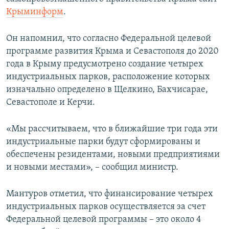
ПРИСОЕДИНЯЙТЕСЬ!
ПОБЕДИТЕЛЕЙ НЕ СУДЯТ?
Крыминформ
.
КРЫМ.НЕПОКОРЕННЫЙ
Он напомнил, что согласно Федеральной целевой
ELIFBE
программе развития Крыма и Севастополя до 2020
года в Крыму предусмотрено создание четырех
УКРАИНСКАЯ ПРОБЛЕМА КРЫМА
индустриальных парков, расположение которых
Все сайты RFE/RL
изначально определено в Щелкино, Бахчисарае,
Севастополе и Керчи.
«Мы рассчитываем, что в ближайшие три года эти
индустриальные парки будут сформированы и
обеспечены резидентами, новыми предприятиями
и новыми местами», – сообщил министр.
Мантуров отметил, что финансирование четырех
индустриальных парков осуществляется за счет
Федеральной целевой программы – это около 4