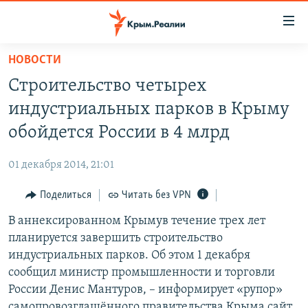
Доступность
ссылки
Вернуться
НОВОСТИ
к
НОВОСТИ
Строительство четырех
основному
СПЕЦПРОЕКТЫ
содержанию
индустриальных парков в Крыму
ВОДА
Вернутся
ГРУЗ 200
обойдется России в 4 млрд
к
ИСТОРИЯ
КАРТА ВОЕННЫХ ОБЪЕКТОВ КРЫМА
главной
01 декабря 2014, 21:01
ЕЩЕ
11 ЛЕТ ОККУПАЦИИ КРЫМА. 11 ИСТОРИЙ СОПРОТИВЛЕНИЯ
навигации
Вернутся
Поделиться
Читать без VPN
РАДІО СВОБОДА
ИНТЕРАКТИВ
к
В аннексированном Крымув течение трех лет
КАК ОБОЙТИ БЛОКИРОВКУ
ИНФОГРАФИКА
поиску
планируется завершить строительство
ТЕЛЕПРОЕКТ КРЫМ.РЕАЛИИ
индустриальных парков. Об этом 1 декабря
Українською
сообщил министр промышленности и торговли
СОВЕТЫ ПРАВОЗАЩИТНИКОВ
Qırımtatar
России Денис Мантуров, – информирует «рупор»
ПРОПАВШИЕ БЕЗ ВЕСТИ
самопровозглашённого правительства Крыма сайт