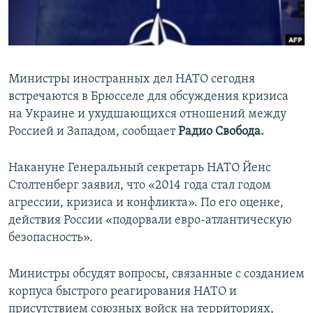
ПРИСОЕДИНЯЙТЕСЬ!
ПОБЕДИТЕЛЕЙ НЕ СУДЯТ?
КРЫМ.НЕПОКОРЕННЫЙ
ELIFBE
Министры иностранных дел НАТО сегодня
УКРАИНСКАЯ ПРОБЛЕМА КРЫМА
встречаются в Брюсселе для обсуждения кризиса
Все сайты RFE/RL
на Украине и ухудшающихся отношений между
Россией и Западом, сообщает
Радио Свобода.
Накануне Генеральный секретарь НАТО Йенс
Столтенберг заявил, что «2014 года стал годом
агрессии, кризиса и конфликта». По его оценке,
действия России «подорвали евро-атлантическую
безопасность».
Министры обсудят вопросы, связанные с созданием
корпуса быстрого реагирования НАТО и
присутствием союзных войск на территориях,