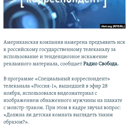
ПРИСОЕДИНЯЙТЕСЬ!
ПОБЕДИТЕЛЕЙ НЕ СУДЯТ?
КРЫМ.НЕПОКОРЕННЫЙ
ELIFBE
УКРАИНСКАЯ ПРОБЛЕМА КРЫМА
Американская компания намерена предъявить иск
Все сайты RFE/RL
к российскому государственному телеканалу за
использование и тенденциозное искажение
рекламного материала, сообщает
Радио Свобода.
В программе «Специальный корреспондент»
телеканала «Россия-1», вышедшей в эфир 28
ноября, использовался видеоматериал с
изображением обнаженного мужчины на плакате
с монстр-траком. При этом в кадре звучал вопрос:
«Должна ли детская комната выглядеть таким
образом?».