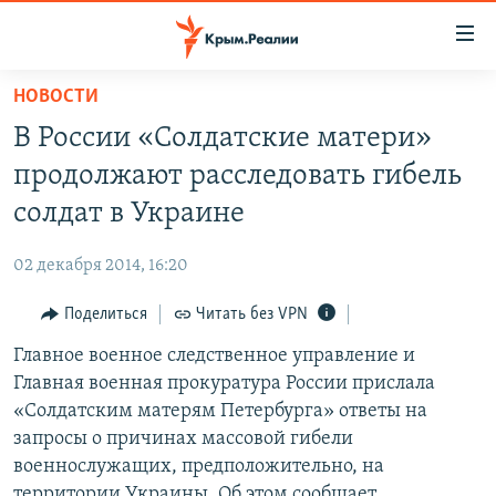
Доступность
ссылки
Вернуться
НОВОСТИ
к
НОВОСТИ
В России «Солдатские матери»
основному
СПЕЦПРОЕКТЫ
содержанию
продолжают расследовать гибель
ВОДА
Вернутся
ГРУЗ 200
солдат в Украине
к
ИСТОРИЯ
КАРТА ВОЕННЫХ ОБЪЕКТОВ КРЫМА
главной
02 декабря 2014, 16:20
ЕЩЕ
11 ЛЕТ ОККУПАЦИИ КРЫМА. 11 ИСТОРИЙ СОПРОТИВЛЕНИЯ
навигации
Вернутся
Поделиться
Читать без VPN
РАДІО СВОБОДА
ИНТЕРАКТИВ
к
Главное военное следственное управление и
КАК ОБОЙТИ БЛОКИРОВКУ
ИНФОГРАФИКА
поиску
Главная военная прокуратура России прислала
ТЕЛЕПРОЕКТ КРЫМ.РЕАЛИИ
«Солдатским матерям Петербурга» ответы на
Українською
запросы о причинах массовой гибели
СОВЕТЫ ПРАВОЗАЩИТНИКОВ
Qırımtatar
военнослужащих, предположительно, на
ПРОПАВШИЕ БЕЗ ВЕСТИ
территории Украины. Об этом сообщает