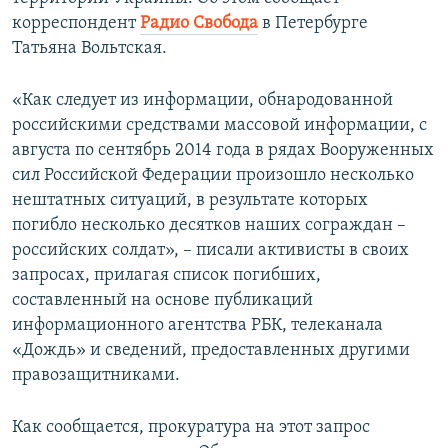
ПРИСОЕДИНЯЙТЕСЬ!
ПОБЕДИТЕЛЕЙ НЕ СУДЯТ?
корреспондент
Радио Свобода
в Петербурге
Татьяна Вольтская.
КРЫМ.НЕПОКОРЕННЫЙ
ELIFBE
«Как следует из информации, обнародованной
российскими средствами массовой информации, с
УКРАИНСКАЯ ПРОБЛЕМА КРЫМА
августа по сентябрь 2014 года в рядах Вооруженных
Все сайты RFE/RL
сил Российской Федерации произошло несколько
нештатных ситуаций, в результате которых
погибло несколько десятков наших сограждан –
российских солдат», – писали активисты в своих
запросах, прилагая список погибших,
составленный на основе публикаций
информационного агентства РБК, телеканала
«Дождь» и сведений, предоставленных другими
правозащитниками.
Как сообщается, прокуратура на этот запрос