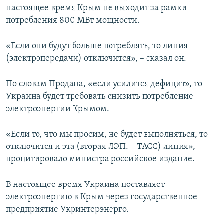
настоящее время Крым не выходит за рамки
ПРИСОЕДИНЯЙТЕСЬ!
ПОБЕДИТЕЛЕЙ НЕ СУДЯТ?
потребления 800 МВт мощности.
КРЫМ.НЕПОКОРЕННЫЙ
ELIFBE
«Если они будут больше потреблять, то линия
(электропередачи) отключится», – сказал он.
УКРАИНСКАЯ ПРОБЛЕМА КРЫМА
Все сайты RFE/RL
По словам Продана, «если усилится дефицит», то
Украина будет требовать снизить потребление
электроэнергии Крымом.
«Если то, что мы просим, не будет выполняться, то
отключится и эта (вторая ЛЭП. – ТАСС) линия», –
процитировало министра российское издание.
В настоящее время Украина поставляет
электроэнергию в Крым через государственное
предприятие Укринтерэнерго.