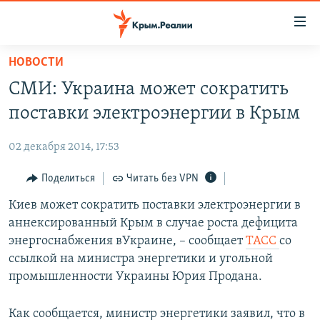
Доступность
ссылки
Вернуться
НОВОСТИ
к
НОВОСТИ
СМИ: Украина может сократить
основному
СПЕЦПРОЕКТЫ
содержанию
поставки электроэнергии в Крым
ВОДА
Вернутся
ГРУЗ 200
к
02 декабря 2014, 17:53
ИСТОРИЯ
КАРТА ВОЕННЫХ ОБЪЕКТОВ КРЫМА
главной
ЕЩЕ
Поделиться
Читать без VPN
11 ЛЕТ ОККУПАЦИИ КРЫМА. 11 ИСТОРИЙ СОПРОТИВЛЕНИЯ
навигации
Вернутся
РАДІО СВОБОДА
Киев может сократить поставки электроэнергии в
ИНТЕРАКТИВ
к
аннексированный Крым в случае роста дефицита
КАК ОБОЙТИ БЛОКИРОВКУ
ИНФОГРАФИКА
поиску
энергоснабжения вУкраине, – сообщает
ТАСС
со
ТЕЛЕПРОЕКТ КРЫМ.РЕАЛИИ
ссылкой на министра энергетики и угольной
Українською
промышленности Украины Юрия Продана.
СОВЕТЫ ПРАВОЗАЩИТНИКОВ
Qırımtatar
ПРОПАВШИЕ БЕЗ ВЕСТИ
Как сообщается, министр энергетики заявил, что в