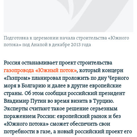
ПРИСОЕДИНЯЙТЕСЬ!
ПОБЕДИТЕЛЕЙ НЕ СУДЯТ?
КРЫМ.НЕПОКОРЕННЫЙ
ELIFBE
Подготовка к церемонии начала строительства «Южного
УКРАИНСКАЯ ПРОБЛЕМА КРЫМА
потока» под Анапой в декабре 2013 года
Все сайты RFE/RL
Россия останавливает проект строительства
газопровода «Южный поток»
, который концерн
«Газпром» планировал проложить по дну Черного
моря в Болгарию и далее в другие европейские
страны. Об этом сообщил российский президент
Владимир Путин во время визита в Турцию.
Эксперты считают такое решение серьезным
поражением России: европейский рынок и без
«Южного потока» сможет обеспечить свои
потребности в газе, а новый российский проект его