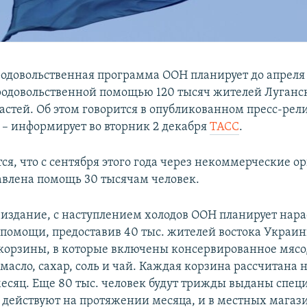
одовольственная программа ООН планирует до апреля 
родовольственной помощью 120 тысяч жителей Луганс
астей. Об этом говорится в опубликованном пресс-рел
 – информирует во вторник 2 декабря
ТАСС
.
ся, что с сентября этого года через некоммерческие о
авлена помощь 30 тысячам человек.
 издание, с наступлением холодов ООН планирует нар
помощи, предоставив 40 тыс. жителей востока Украи
корзины, в которые включены консервированное мясо,
 масло, сахар, соль и чай. Каждая корзина рассчитана 
месяц. Еще 80 тыс. человек будут трижды выданы спе
 действуют на протяжении месяца, и в местных магаз