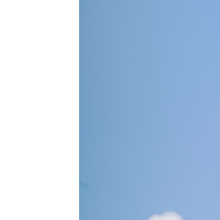
ПОБЕДИТЕЛЕЙ НЕ СУДЯТ?
КРЫМ.НЕПОКОРЕННЫЙ
ELIFBE
УКРАИНСКАЯ ПРОБЛЕМА КРЫМА