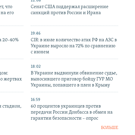
22:08
т, что
Сенат США поддержал расширение
на его
санкций против России и Ирана
19:46
а 20-40%
CIR: в июле количество атак РФ на АЗС в
Украине выросло на 72% по сравнению
с июнем
18:02
дом:
В Украине выдвинули обвинение судье,
 о жертвах
выносившего приговор бойцу ГУР МО
Украины, попавшего в плен в Крыму
16:59
н стадион,
60 процентов украинцев против
передачи России Донбасса в обмен на
гарантии безопасности – опрос
БОЛЬШЕ