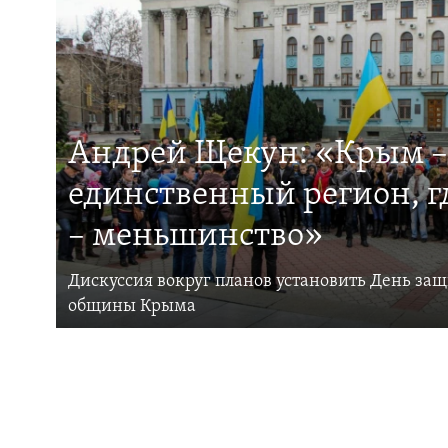
Андрей Щекун: «Крым –
единственный регион, 
– меньшинство»
Дискуссия вокруг планов установить День за
общины Крыма