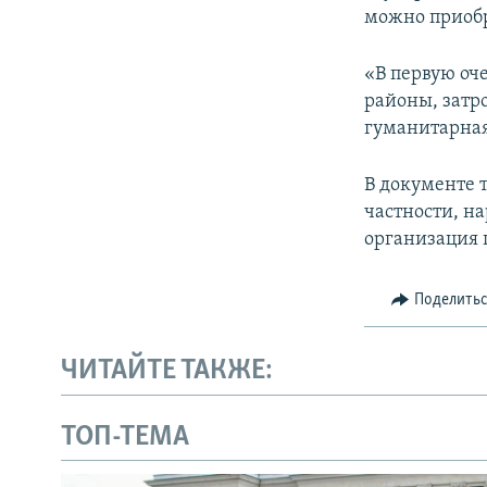
можно приобр
«В первую оч
районы, затр
гуманитарная
В документе 
частности, н
организация 
Поделить
ЧИТАЙТЕ ТАКЖЕ:
ТОП-ТЕМА