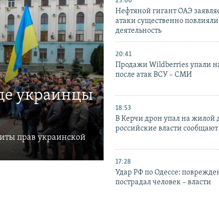
23:00
Нефтяной гигант ОАЭ заявляе
атаки существенно повлияли 
деятельность
20:41
Продажи Wildberries упали н
после атак ВСУ – СМИ
где украинцы
18:53
В Керчи дрон упал на жилой 
российские власти сообщают
щиты прав украинской
17:28
Удар РФ по Одессе: поврежде
пострадал человек – власти