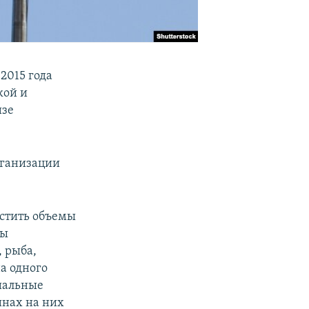
2015 года
кой и
изе
рганизации
астить объемы
ны
 рыба,
на одного
циальные
инах на них