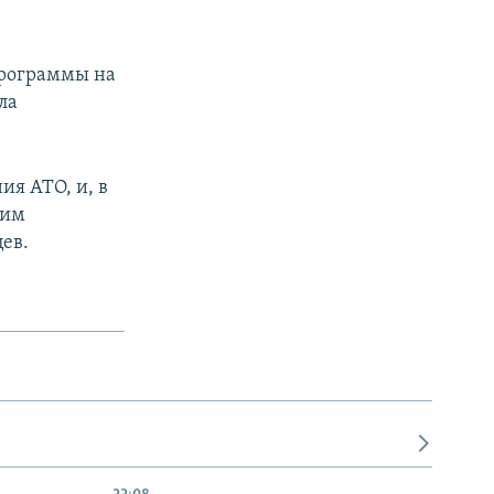
программы на
ла
ия АТО, и, в
тим
ев.