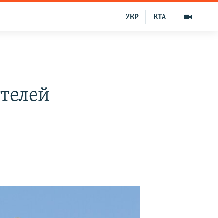
УКР
КТА
ителей