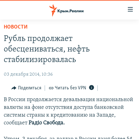
Доступность
ссылки
Вернуться
НОВОСТИ
к
НОВОСТИ
Рубль продолжает
основному
СПЕЦПРОЕКТЫ
содержанию
обесцениваться, нефть
ВОДА
Вернутся
ГРУЗ 200
стабилизировалась
к
ИСТОРИЯ
КАРТА ВОЕННЫХ ОБЪЕКТОВ КРЫМА
главной
03 декабря 2014, 10:36
ЕЩЕ
11 ЛЕТ ОККУПАЦИИ КРЫМА. 11 ИСТОРИЙ СОПРОТИВЛЕНИЯ
навигации
Вернутся
Поделиться
Читать без VPN
РАДІО СВОБОДА
ИНТЕРАКТИВ
к
В России продолжается девальвация национальной
КАК ОБОЙТИ БЛОКИРОВКУ
ИНФОГРАФИКА
поиску
валюты на фоне отсутствия доступа банковской
ТЕЛЕПРОЕКТ КРЫМ.РЕАЛИИ
системы страны к кредитованию на Западе,
Українською
сообщает
Радіо Свобода.
СОВЕТЫ ПРАВОЗАЩИТНИКОВ
Qırımtatar
ПРОПАВШИЕ БЕЗ ВЕСТИ