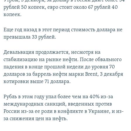
Утром, 3 декабря, за доллар в России дают более 54
ПРИСОЕДИНЯЙТЕСЬ!
ПОБЕДИТЕЛЕЙ НЕ СУДЯТ?
рублей 50 копеек, евро стоит около 67 рублей 40
копеек.
КРЫМ.НЕПОКОРЕННЫЙ
ELIFBE
Еще год назад в этот период стоимость доллара не
превышала 33 рублей.
УКРАИНСКАЯ ПРОБЛЕМА КРЫМА
Все сайты RFE/RL
Девальвация продолжается, несмотря на
стабилизацию на рынке нефти. После обвального
падения в конце прошлой недели до уровня 70
долларов за баррель нефти марки Brent, 3 декабря
котировки выше 71 доллара.
Рубль в этом году упал более чем на 40% из-за
международных санкций, введенных против
России из-за ее роли в конфликте в Украине, и из-
за снижения цен на нефть.