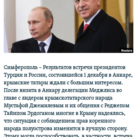
ПРИСОЕДИНЯЙТЕСЬ!
ПОБЕДИТЕЛЕЙ НЕ СУДЯТ?
КРЫМ.НЕПОКОРЕННЫЙ
ELIFBE
УКРАИНСКАЯ ПРОБЛЕМА КРЫМА
Все сайты RFE/RL
Симферополь – Результатов встречи президентов
Турции и России, состоявшейся 1 декабря в Анкаре,
крымские татары ждали с большим интересом.
После визита в Анкару делегации Меджлиса во
главе с лидером крымскотатарского народа
Мустафой Джемилевым и их общения с Реджепом
Тайипом Эрдоганом многие в Крыму надеялись,
что ситуация с соблюдением прав коренного
народа полуострова изменится в лучшую сторону.
Этому могла поспособствовать, в частности, встреча