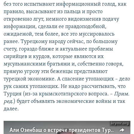
без того испытывают информационный голод, как
правило, высасывают из пальца и просто
откровенно лгут, немного видоизменив подачу
информации, сделали ее правдоподобной,
ожидаемой, тем более, все это муссировалось
ранее. Турецкому народу сейчас, по большому
счету, гораздо ближе и актуальнее проблемы
сирийцев и курдов, которые являются их
мусульманскими братьями и, собственно говоря,
прямую угрозу эти беженцы представляют
турецкой экономике. А спасение утопающих – дело
рук самих утопающих. Не надо рассчитывать, что
Турция (из-за крымскотатарского вопроса. –
Прим.
ред.
) будет объявлять экономические войны и так
далее.
Али Озенбаш о встрече президентов Турции и России