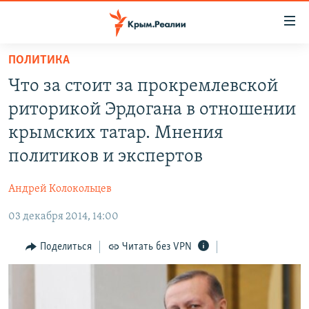
Доступность
ссылки
Вернуться
ПОЛИТИКА
к
НОВОСТИ
Что за стоит за прокремлевской
основному
СПЕЦПРОЕКТЫ
содержанию
риторикой Эрдогана в отношении
ВОДА
Вернутся
ГРУЗ 200
крымских татар. Мнения
к
ИСТОРИЯ
КАРТА ВОЕННЫХ ОБЪЕКТОВ КРЫМА
политиков и экспертов
главной
ЕЩЕ
11 ЛЕТ ОККУПАЦИИ КРЫМА. 11 ИСТОРИЙ СОПРОТИВЛЕНИЯ
навигации
Андрей Колокольцев
Вернутся
РАДІО СВОБОДА
ИНТЕРАКТИВ
к
03 декабря 2014, 14:00
КАК ОБОЙТИ БЛОКИРОВКУ
ИНФОГРАФИКА
поиску
Поделиться
Читать без VPN
ТЕЛЕПРОЕКТ КРЫМ.РЕАЛИИ
Українською
СОВЕТЫ ПРАВОЗАЩИТНИКОВ
Qırımtatar
ПРОПАВШИЕ БЕЗ ВЕСТИ