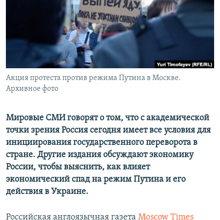
ПРИСОЕДИНЯЙТЕСЬ!
ПОБЕДИТЕЛЕЙ НЕ СУДЯТ?
КРЫМ.НЕПОКОРЕННЫЙ
ELIFBE
УКРАИНСКАЯ ПРОБЛЕМА КРЫМА
Все сайты RFE/RL
Акция протеста против режима Путина в Москве.
Архивное фото
Мировые СМИ говорят о том, что с академической
точки зрения Россия сегодня имеет все условия для
инициирования государственного переворота в
стране. Другие издания обсуждают экономику
России, чтобы выяснить, как влияет
экономический спад на режим Путина и его
действия в Украине.
Российская англоязычная газета
Moscow Times