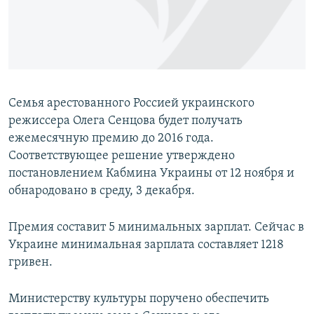
ПРИСОЕДИНЯЙТЕСЬ!
ПОБЕДИТЕЛЕЙ НЕ СУДЯТ?
КРЫМ.НЕПОКОРЕННЫЙ
ELIFBE
УКРАИНСКАЯ ПРОБЛЕМА КРЫМА
Семья арестованного Россией украинского
Все сайты RFE/RL
режиссера Олега Сенцова будет получать
ежемесячную премию до 2016 года.
Соответствующее решение утверждено
постановлением Кабмина Украины от 12 ноября и
обнародовано в среду, 3 декабря.
Премия составит 5 минимальных зарплат. Сейчас в
Украине минимальная зарплата составляет 1218
гривен.
Министерству культуры поручено обеспечить