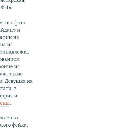
олетарская,
 Ф-1».
сте с фото
айдан» и
рафии не
на из
принадлежит
зованием
роине из
ала такие
р! Девушка на
стати, в
тория и
лены
.
оскоенко
того фейка,