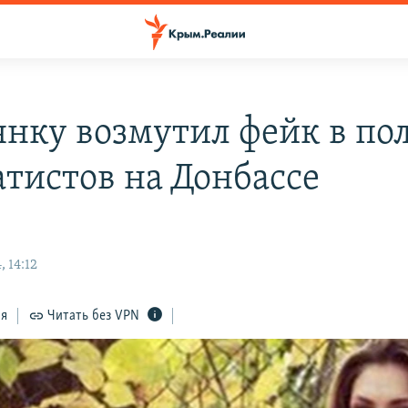
янку возмутил фейк в по
атистов на Донбассе
 14:12
ся
Читать без VPN