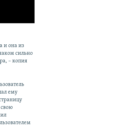
 и она из
знаком сильно
ра, – копия
льзователь
ал ему
страницу
 свою
пил
льзователем