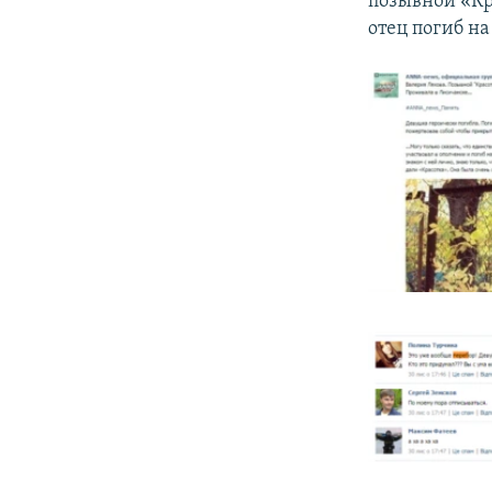
позывной «Кра
отец погиб на