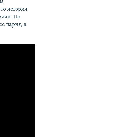
ом
что история
вили. По
ее парня, а