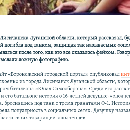
Лисичанска Луганской области, который рассказал, бу
й погибла под танком, защищая так называемых «опо
ваться после того, как это все оказалось фейком. Говори
 выслали ложную фотографию.
айт «Воронежский городской портал» опубликовал
инт
скоенко из города Лисичанск Луганской области, кот
ром батальона «Юная Самооборона». Среди его рассказ
и его батальоне история о 16-летней девушке-«ополче
а, бросившись под танк с тремя гранатами Ф-1. Истори
рела популярность в социальных сетях. Девушку назва
 спасла своих товарищей-ополченцев.