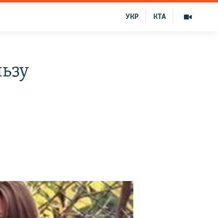
УКР
КТА
льзу