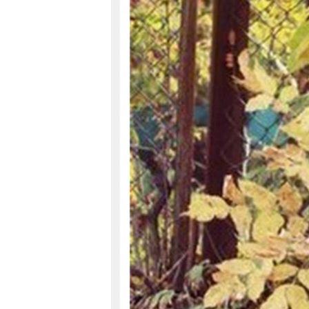
ПОБЕДИТЕЛЕЙ НЕ СУДЯТ?
КРЫМ.НЕПОКОРЕННЫЙ
ELIFBE
УКРАИНСКАЯ ПРОБЛЕМА КРЫМА