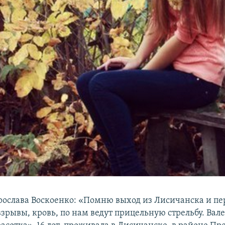
Ярослава Воскоенко: «Помню выход из Лисичанска и пе
взрывы, кровь, по нам ведут прицельную стрельбу. Вал