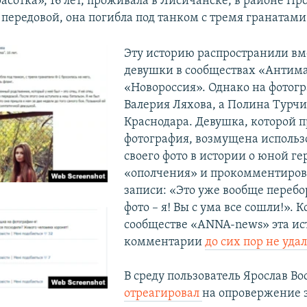
сотка», 16 лет, проживала в Лисичанске, в районе Пр
 передовой, она погибла под танком с тремя гранатами
Эту историю распространили вме
девушки в сообществах «Антим
«Новороссия». Однако на фотог
Валерия Ляхова, а Полина Турчи
Краснодара. Девушка, которой 
фотография, возмущена исполь
своего фото в истории о юной ге
«ополчения» и прокомментиров
записи: «Это уже вообще перебо
фото – я! Вы с ума все сошли!». К
сообществе «ANNA-news» эта ис
комментарии
до сих пор не уда
В среду пользователь Ярослав В
отреагировал
на опровержение э