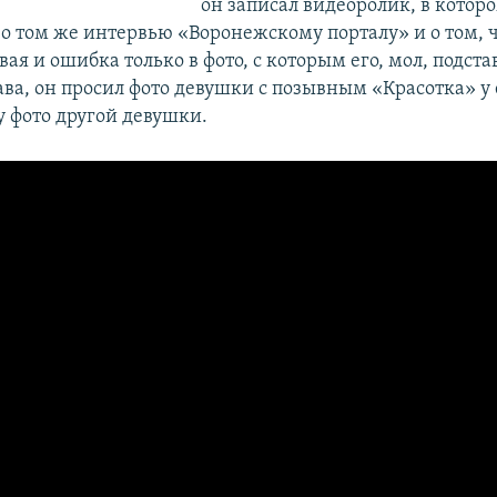
он записал видеоролик, в котор
 о том же интервью «Воронежскому порталу» и о том, 
ая и ошибка только в фото, с которым его, мол, подста
ва, он просил фото девушки с позывным «Красотка» у 
у фото другой девушки.