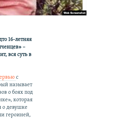
дто 16-летняя
лченцев» –
т, вся суть в
ервью
с
орый называет
ов о боях под
нке», которая
я о девушке
ли героиней,