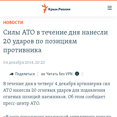
Доступность
ссылки
Вернуться
НОВОСТИ
к
НОВОСТИ
Силы АТО в течение дня нанесли
основному
СПЕЦПРОЕКТЫ
содержанию
20 ударов по позициям
ВОДА
Вернутся
ГРУЗ 200
противника
к
ИСТОРИЯ
КАРТА ВОЕННЫХ ОБЪЕКТОВ КРЫМА
главной
04 декабря 2014, 20:23
ЕЩЕ
11 ЛЕТ ОККУПАЦИИ КРЫМА. 11 ИСТОРИЙ СОПРОТИВЛЕНИЯ
навигации
Вернутся
Поделиться
Читать без VPN
РАДІО СВОБОДА
ИНТЕРАКТИВ
к
В течение дня в четверг 4 декабря артиллерия сил
КАК ОБОЙТИ БЛОКИРОВКУ
ИНФОГРАФИКА
поиску
АТО нанесла 20 огневых ударов для подавления
ТЕЛЕПРОЕКТ КРЫМ.РЕАЛИИ
огневых позиций наемников. Об этом сообщает
Українською
пресс-центр АТО.
СОВЕТЫ ПРАВОЗАЩИТНИКОВ
Qırımtatar
ПРОПАВШИЕ БЕЗ ВЕСТИ