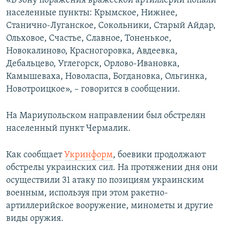
«В зону поражения вражеской артиллерии попали
ПРИСОЕДИНЯЙТЕСЬ!
ПОБЕДИТЕЛЕЙ НЕ СУДЯТ?
населенные пункты: Крымское, Нижнее,
Станично-Луганское, Сокольники, Старый Айдар,
КРЫМ.НЕПОКОРЕННЫЙ
Ольховое, Счастье, Славное, Тоненькое,
ELIFBE
Новокалиново, Красногоровка, Авдеевка,
Дебальцево, Углегорск, Орлово-Ивановка,
УКРАИНСКАЯ ПРОБЛЕМА КРЫМА
Камышеваха, Новоласпа, Богдановка, Ольгинка,
Все сайты RFE/RL
Новотроицкое», – говорится в сообщении.
На Мариупольском направлении был обстрелян
населенный пункт Чермалик.
Как сообщает
Укринформ
, боевики продолжают
обстрелы украинских сил. На протяжении дня они
осуществили 31 атаку по позициям украинским
военным, используя при этом ракетно-
артиллерийское вооружение, минометы и другие
виды оружия.