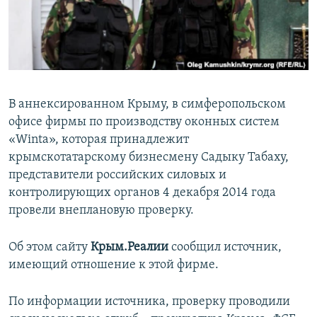
ПРИСОЕДИНЯЙТЕСЬ!
ПОБЕДИТЕЛЕЙ НЕ СУДЯТ?
КРЫМ.НЕПОКОРЕННЫЙ
ELIFBE
УКРАИНСКАЯ ПРОБЛЕМА КРЫМА
В аннексированном Крыму, в симферопольском
Все сайты RFE/RL
офисе фирмы по производству оконных систем
«Winta», которая принадлежит
крымскотатарскому бизнесмену Садыку Табаху,
представители российских силовых и
контролирующих органов 4 декабря 2014 года
провели внеплановую проверку.
Об этом сайту
Крым.Реалии
сообщил источник,
имеющий отношение к этой фирме.
По информации источника, проверку проводили