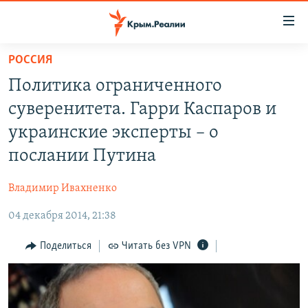
Доступность
ссылки
Вернуться
РОССИЯ
к
НОВОСТИ
Политика ограниченного
основному
СПЕЦПРОЕКТЫ
содержанию
суверенитета. Гарри Каспаров и
ВОДА
Вернутся
ГРУЗ 200
украинские эксперты – о
к
ИСТОРИЯ
КАРТА ВОЕННЫХ ОБЪЕКТОВ КРЫМА
послании Путина
главной
ЕЩЕ
11 ЛЕТ ОККУПАЦИИ КРЫМА. 11 ИСТОРИЙ СОПРОТИВЛЕНИЯ
навигации
Владимир Ивахненко
Вернутся
РАДІО СВОБОДА
ИНТЕРАКТИВ
к
04 декабря 2014, 21:38
КАК ОБОЙТИ БЛОКИРОВКУ
ИНФОГРАФИКА
поиску
Поделиться
Читать без VPN
ТЕЛЕПРОЕКТ КРЫМ.РЕАЛИИ
Українською
СОВЕТЫ ПРАВОЗАЩИТНИКОВ
Qırımtatar
ПРОПАВШИЕ БЕЗ ВЕСТИ