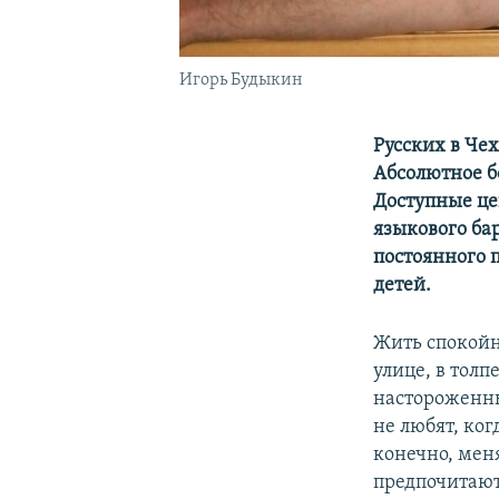
Игорь Будыкин
Русских в Чех
Абсолютное б
Доступные це
языкового бар
постоянного 
детей.
Жить спокойно
улице, в толп
настороженны
не любят, ког
конечно, мен
предпочитают