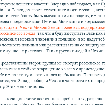
стороны чешских властей. Злорадно наблюдают, как П
Запад. В каждом соотечественнике видят стукача, аген
панически боятся быть высланными на родину, именно
словах поддерживают Путина. Мотивация и ход мысле
президент Чехии Милош Земан вроде как поддержива
российского вождя
, так что я буду выступать? Ведь как 
позвонил высокий чиновник в полицию, и не дадут тебе
в честность полиции или рассчитывать на ее защиту не
что лучше не рисковать. Таких русских людей в Чехии
Представители второй группы не смотрят российское т
испытывая стойкое отвращение ко всему происходящем
Не имеют статуса постоянного пребывания. Пытаются 
ются, что Запад вообще и Чехия в частности их не пре
ну. Этих меньшинство.
а – имеющие статус постоянного пребывания, разреше
тельство в Чехии. Эти улыбаются, смотрят на первые 