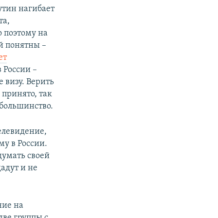
утин нагибает
та,
 поэтому на
й понятны –
ет
в России –
 визу. Верить
 принято, так
 большинство.
елевидение,
у в России.
думать своей
дадут и не
ние на
две группы с