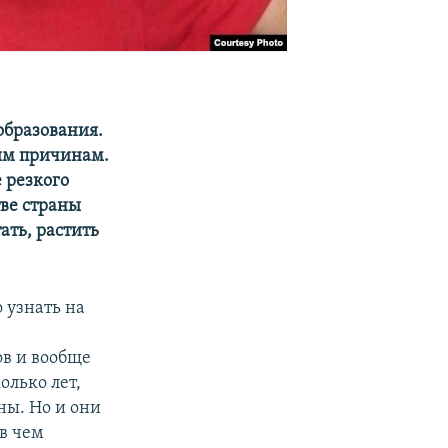
образования.
ым причинам.
 резкого
тве страны
ать, растить
о узнать на
ов и вообще
олько лет,
ны. Но и они
в чем