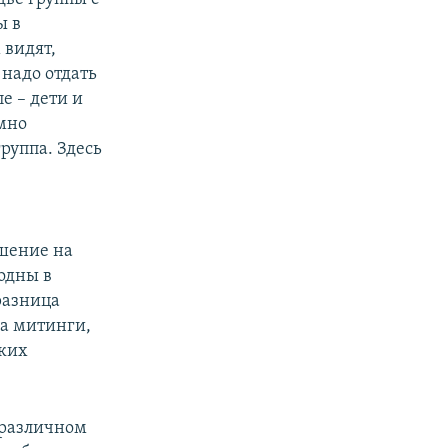
ы в
 видят,
 надо отдать
е – дети и
умно
руппа. Здесь
ешение на
одны в
разница
а митинги,
яких
 различном