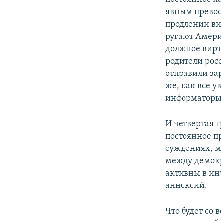
явным превос
продлении виз
ругают Америк
должное вирт
родители рос
отправили за
же, как все 
информаторы
И четвертая г
постоянное п
суждениях, м
между демокр
активны в ин
аннексий.
Что будет со