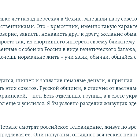
лько лет назад переехал в Чехию, мне дали пару совет
чественниками. Это – крысятник, именно такую характ
верие, зависть, ненависть друг к другу, желание обм
росто так, из спортивного интереса своему ближнему –
енные с собой из России в виде генетического багажа,
Хочешь нормально жить – учи язык, обычаи, общайся 
одится, шишек и заплатив немалые деньги, я признал
ь этих советов. Русской общины, в отличие от вьетнам
раинской, – нет. Есть отдельные группы, а в свете ук
ол еще и усилился. Я бы условно разделил живущих зде
Первые смотрят российское телевидение, живут по вр
продлевая ее. Они напуганы, ожидают всяческих непр