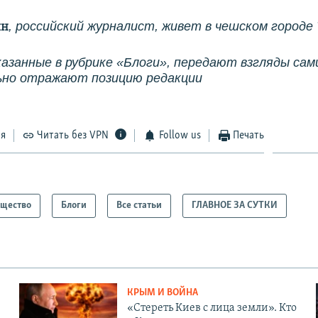
, российский журналист, живет в чешском городе
ин
казанные в рубрике «Блоги», передают взгляды сам
ьно отражают позицию редакции
ся
Читать без VPN
Follow us
Печать
щество
Блоги
Все статьи
ГЛАВНОЕ ЗА СУТКИ
КРЫМ И ВОЙНА
«Стереть Киев с лица земли». Кто