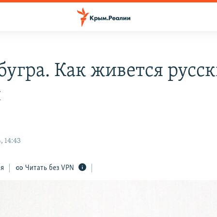
бугра. Как живется русс
и
, 14:43
ся
Читать без VPN