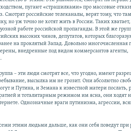
ходством, пугают «страшилками» про массовые отказ
. Смотрят российские телеканалы, верят тому, что там
у, но уж точно не хотят жить в России. Таких хватает,
уозной работе российской пропаганды. В этой же групп
сийских высоких чинов, депутатов, которых благораз
ранее на проклятый Запад. Довольно многочисленная г
уверены, внедренные под видом коммерсантов агенты,
.
руппа – эти люди смотрят все, что угодно, имеют разр
ребывание, высылка им не грозит. Они абсолютно своб
огут и Путина, и Земана к известной матери послать, 
атией и тоталитарным режимом им ясна, они ходят н
тернете. Однозначные враги путинизма, агрессии, вс
 всеми этими людьми дальше, как они себя поведут при