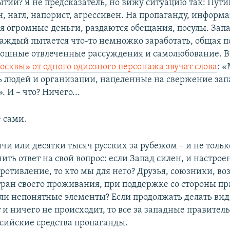
ытий? Я не предсказатель, но вижу ситуацию так: Пут
, нагл, напорист, агрессивен. На пропаганду, инфор
я огромные деньги, раздаются обещания, посулы. Запа
аждый пытается что-то немножко заработать, общая 
лошные отвлеченные рассуждения и самолюбование. 
осквы» от одного одиозного персонажа звучат слова
: 
 людей и организации, нацеленные на свержение за
. И – что? Ничего...
 сами.
чи или десятки тысяч русских за рубежом – и не тольк
ть ответ на свой вопрос: если Запад силен, и настрое
противление, то кто мы для него? Друзья, союзники, в
ран своего проживания, при поддержке со стороны пр
Или непонятные элементы? Если продолжать делать вид,
и ничего не происходит, то все за западные правитель
ссийские средства пропаганды.