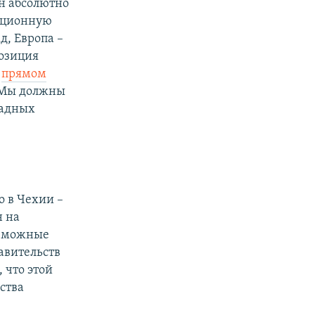
ин абсолютно
мационную
д, Европа –
позиция
В
прямом
«Мы должны
падных
о в Чехии –
н на
озможные
авительств
 что этой
ства