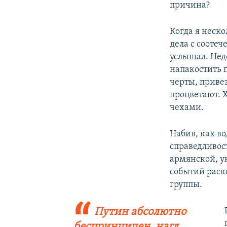
причина?
Когда я неско
дела с сооте
услышал. Недо
напакостить п
черты, привез
процветают. 
чехами.
Набив, как в
справедливост
армянской, ук
событий раск
группы.
Путин абсолютно
беспринципен, нагл,