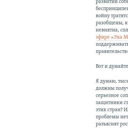
развитии соб
беспринципен
войну тратятс
разобщены, к
невнятна, сп
эфире «Эха М
поддерживать
правительств»
Вот и думайте
Я думаю, тыся
должны получи
серьезное со
защитники ст
этих стран? 
проблемы нет 
разъяснят ро