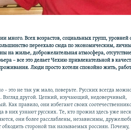
ии много. Всех возрастов, социальных групп, уровней 
ольшинство переехало сюда по экономическим, личн
ны на жилье, доброжелательная атмосфера, отсутствие
ьера – все это делает Чехию привлекательной в качес
проживания. Люди просто хотели спокойно жить, работ
 – это не так уж мало, поверьте. Русских всегда можн
е. Взгляд другой. Цепкий, изучающий, недоверчивый,
й. Как правило, они избегают своих соотечественник
да в них узнают русских. Те, кто прожил здесь уже неск
яются, они более расслаблены, независимы, дружелюб
 обходить стороной так называемых россиян. Почему, 