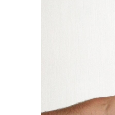
ПОБЕДИТЕЛЕЙ НЕ СУДЯТ?
КРЫМ.НЕПОКОРЕННЫЙ
ELIFBE
УКРАИНСКАЯ ПРОБЛЕМА КРЫМА