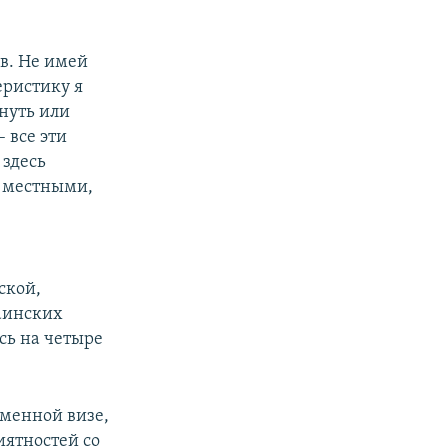
ов. Не имей
еристику я
ануть или
 все эти
 здесь
с местными,
ской,
раинских
сь на четыре
еменной визе,
иятностей со