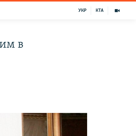
УКР
КТА
ким в